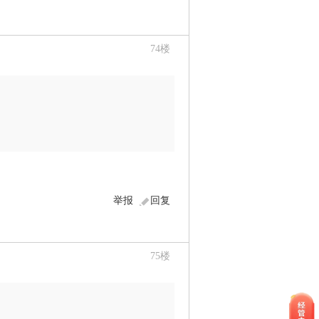
74
楼
举报
回复
75
楼