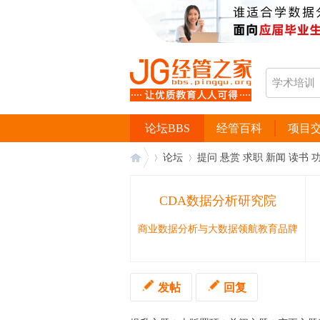
论坛BBS
经管百科
项目
论坛
提问 悬赏 求职 新闻 读书 
CDA数据分析研究院
经
›
›
商业数据分析与大数据领航教育品牌
发帖
回复