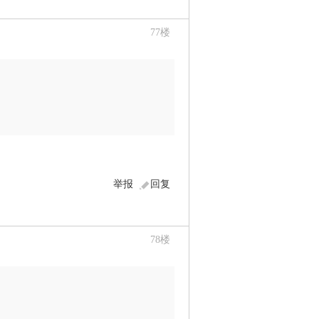
77
楼
举报
回复
78
楼