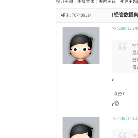
提升主题
|
本版置顶
|
关闭主题
|
变更主题
[经管数据集
楼主:
787486114
管
787486114
(
78
最
最
最
之
d
点赞 0
0
787486114
(
78