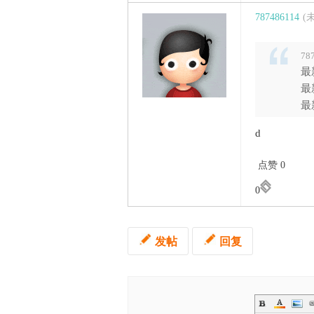
787486114
(
78
最
最
最
d
点赞 0
0
发帖
回复