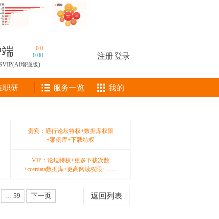
户端
0.0
0.00
注册
|
登录
SVIP(AI增强版)
在职研
服务一览
我的
！
贵宾：通行论坛特权+数据库权限
+案例库+下载特权
VIP：论坛特权+更多下载次数
+ccerdata数据库+更高阅读权限+……
返回列表
... 59
下一页