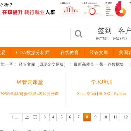
签到
客
推广加币
升级SVIP
交易
CDA数据分析师
在线教育
经管文库
美国
功能一区
经管文库（原现金交易版）
最新高质量 一带一路数据集！
经管云课堂
学术培训
›
›
经管/金融/财会/社科/名师公开课
Stata 空间计量 SSCI Python
1 ...
上一页
3
4
5
6
7
8
9
10
11
12