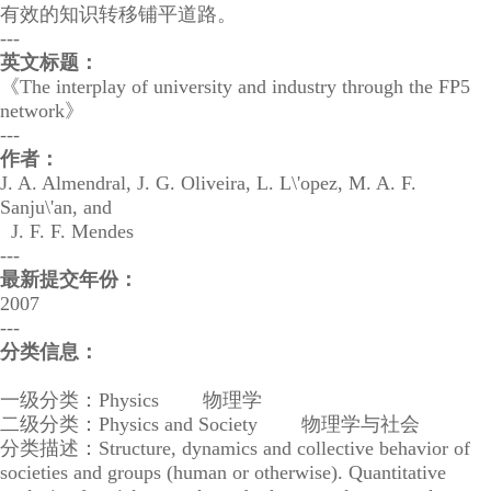
有效的知识转移铺平道路。
---
英文标题：
《The interplay of university and industry through the FP5
network》
---
作者：
J. A. Almendral, J. G. Oliveira, L. L\'opez, M. A. F.
Sanju\'an, and
J. F. F. Mendes
---
最新提交年份：
2007
---
分类信息：
一级分类：Physics 物理学
二级分类：Physics and Society 物理学与社会
分类描述：Structure, dynamics and collective behavior of
societies and groups (human or otherwise). Quantitative