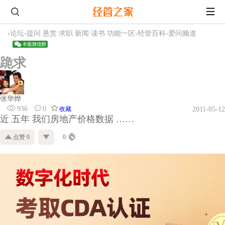
›
论坛
›
提问 悬赏 求职 新闻 读书 功能一区
›
经管百科
›
爱问频道
跪求
张华烨
936
0
收藏
2011-05-12
近 五年 我们房地产价格数据 ……
点赞 0
0