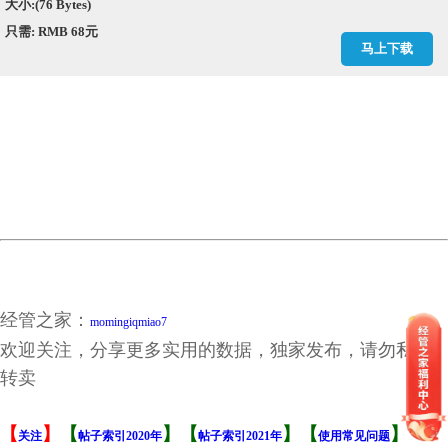
投资效率结果.dta
大小:(76 Bytes)
投资效率结果.xlsx
只需: RMB 68元
整理好的数据.dta
马上下载
现金流量表_直接法.dta
现金流量表_直接法.xlsx
现金流量表_间接法.dta
现金流量表_间接法.xlsx
相对价值指标.dta
相对价值指标.xlsx
资产负债表.dta
资产负债表.xlsx
退市公司名单.dta
经管之家：
momingiqmiao7
欢迎关注，分享更多实用的数据，独家发布，请勿私自
转卖
【
】
【
】【
】【
】
关注
帖子索引2020年
帖子索引2021年
使用常见问题