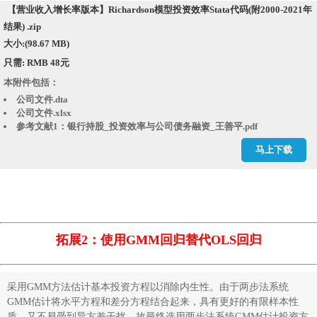
【营业收入增长率版本】Richardson模型投资效率Stata代码(附2000-2021年
投资效率结果.xlsx
整理好的数据.dta
结果) .zip
现金流量表_直接法.dta
大小:(98.67 MB)
现金流量表_直接法.xlsx
只需: RMB 48元
现金流量表_间接法.dta
现金流量表_间接法.xlsx
本附件包括：
相对价值指标.dta
公司文件.dta
相对价值指标.xlsx
公司文件.xlsx
资产负债表.dta
参考文献1：银行持股_投资效率与公司债务融资_王善平.pdf
资产负债表.xlsx
参考文献2：媒体报道与投资效率_张建勇.pdf
退市公司名单.dta
马上下载
参考文献3：企业的避税活动会影响投资效率吗_刘行.caj
参考文献4：管理者过度自信_会计稳健性与投资效率的实证研究_笪彦
雯.caj
参考文献5：会计信息质量_审计监督与公司投资效率_来自我国上市公司的
经验证据_李青原.pdf
发展能力.dta
发展能力.xlsx
拓展2：使用GMM回归替代OLS回归
回归结果.rtf
年个股回报率.dta
年个股回报率.xlsx
采用GMM方法估计基本投资方程以消除内生性。由于两步法系统
年市场回报率.dta
年市场回报率.xlsx
GMM估计将水平方程和差分方程结合起来，具有更好的有限样本性
年末是否ST或PT.dta
质，又不易受到异方差干扰，故最终选用两步法系统GMM估计投资方