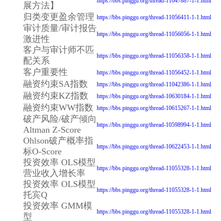
https://bbs.pinggu.org/thread-11047887-1-1.html
展方法】
归类变更盈余管理
https://bbs.pinggu.org/thread-11056411-1-1.html
审计质量/审计报告
https://bbs.pinggu.org/thread-11056056-1-1.html
激进性
客户与审计师不匹
https://bbs.pinggu.org/thread-11056358-1-1.html
配关系
客户重要性
https://bbs.pinggu.org/thread-11056452-1-1.html
融资约束SA指数
https://bbs.pinggu.org/thread-11042386-1-1.html
融资约束KZ指数
https://bbs.pinggu.org/thread-10630184-1-1.html
融资约束WW指数
https://bbs.pinggu.org/thread-10615267-1-1.html
破产风险/破产倾向
https://bbs.pinggu.org/thread-10598994-1-1.html
Altman Z-Score
Ohlson破产概率指
https://bbs.pinggu.org/thread-10622453-1-1.html
标O-Score
投资效率 OLS模型
https://bbs.pinggu.org/thread-11055328-1-1.html
营业收入增长率
投资效率 OLS模型
https://bbs.pinggu.org/thread-11055328-1-1.html
托宾Q
投资效率 GMM模
https://bbs.pinggu.org/thread-11055328-1-1.html
型