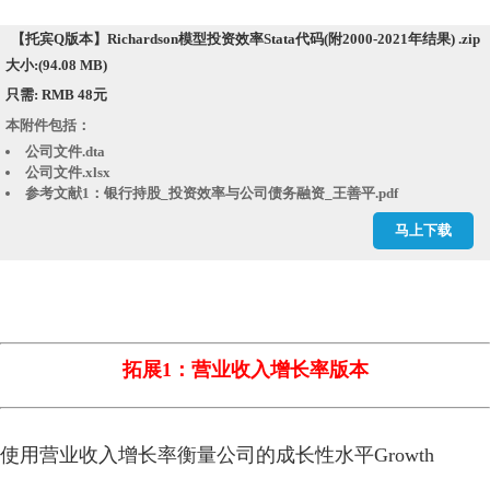
【托宾Q版本】Richardson模型投资效率Stata代码(附2000-2021年结果) .zip
大小:(94.08 MB)
只需: RMB 48元
本附件包括：
公司文件.dta
公司文件.xlsx
参考文献1：银行持股_投资效率与公司债务融资_王善平.pdf
参考文献2：媒体报道与投资效率_张建勇.pdf
马上下载
参考文献3：企业的避税活动会影响投资效率吗_刘行.caj
参考文献4：管理者过度自信_会计稳健性与投资效率的实证研究_笪彦
雯.caj
参考文献5：会计信息质量_审计监督与公司投资效率_来自我国上市公司的
经验证据_李青原.pdf
回归结果.rtf
年个股回报率.dta
拓展1：营业收入增长率版本
年个股回报率.xlsx
年市场回报率.dta
年市场回报率.xlsx
年末是否ST或PT.dta
使用营业收入增长率衡量公司的
成长性水平Growth
投资效率代码[经管之家momingqimiao7].do
投资效率结果.dta