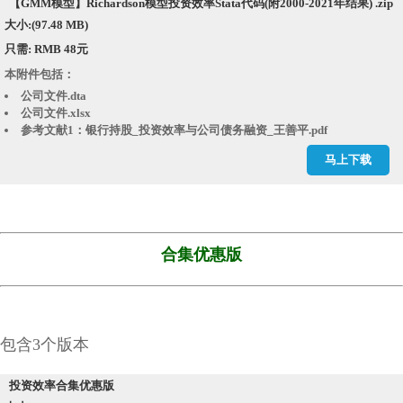
【GMM模型】Richardson模型投资效率Stata代码(附2000-2021年结果) .zip
大小:(97.48 MB)
只需: RMB 48元
本附件包括：
公司文件.dta
公司文件.xlsx
参考文献1：银行持股_投资效率与公司债务融资_王善平.pdf
参考文献2：媒体报道与投资效率_张建勇.pdf
马上下载
参考文献3：企业的避税活动会影响投资效率吗_刘行.caj
参考文献4：管理者过度自信_会计稳健性与投资效率的实证研究_笪彦
雯.caj
参考文献5：会计信息质量_审计监督与公司投资效率_来自我国上市公司的
经验证据_李青原.pdf
参考文献6：管理者过度自信_会计稳健性与投资效率的实证研究_笪彦
合集优惠版
雯.caj
回归结果.rtf
年个股回报率.dta
年个股回报率.xlsx
年市场回报率.dta
包含3个版本
年市场回报率.xlsx
年末是否ST或PT.dta
投资效率合集优惠版
投资效率代码[经管之家momingqimiao7].do