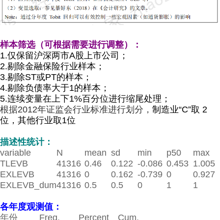
样本筛选（可根据需要进行调整）：
1.仅保留沪深两市A股上市公司；
2.
剔除金融保险行业样本；
3.剔除ST或PT的样本；
4.剔除负债率大于1的样本；
5.
连续变量在上下1%百分位进行缩尾处理；
根据
2012年证监会行业标准进行划分，
制造业“
C
”取
2
位，其他行业取
1
位
描述性统计：
variable
N
mean
sd
min
p50
max
TLEVB
41316
0.46
0.122
-0.086
0.453
1.005
EXLEVB
41316
0
0.162
-0.739
0
0.927
EXLEVB_dum
41316
0.5
0.5
0
1
1
各年度观测值：
年份
Freq.
Percent
Cum.