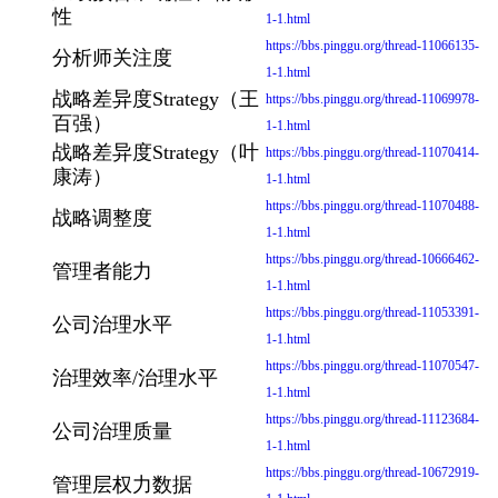
性
1-1.html
https://bbs.pinggu.org/thread-11066135-
分析师关注度
1-1.html
战略差异度Strategy（王
https://bbs.pinggu.org/thread-11069978-
百强）
1-1.html
战略差异度Strategy（叶
https://bbs.pinggu.org/thread-11070414-
康涛）
1-1.html
https://bbs.pinggu.org/thread-11070488-
战略调整度
1-1.html
https://bbs.pinggu.org/thread-10666462-
管理者能力
1-1.html
https://bbs.pinggu.org/thread-11053391-
公司治理水平
1-1.html
https://bbs.pinggu.org/thread-11070547-
治理效率/治理水平
1-1.html
https://bbs.pinggu.org/thread-11123684-
公司治理质量
1-1.html
https://bbs.pinggu.org/thread-10672919-
管理层权力数据