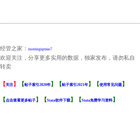
文献2：企业内部薪酬差距与创新_孔东民.caj
文献3：企业异质性、高管过度自信与企业创新绩效_易靖韬.caj
最终结果-缩尾后.dta
最终结果-缩尾后.xlsx
最终结果.dta
最终结果.xlsx
研发支出2006-2021.dta
研发支出2006-2021.xlsx
经管之家：
momingiqmiao7
欢迎关注，分享更多实用的数据，独家发布，请勿私自
转卖
【
】
【
】【
】【
】
关注
帖子索引2020年
帖子索引2021年
使用常见问题
【
】【
】【
】
点击查看更多帖子
Stata软件下载
Stata免费学习资料