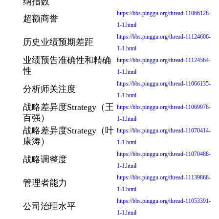
纳指数
https://bbs.pinggu.org/thread-11066128-
超额商誉
1-1.html
https://bbs.pinggu.org/thread-11124606-
历史业绩预期差距
1-1.html
业绩预告准确性和精确
https://bbs.pinggu.org/thread-11124564-
性
1-1.html
https://bbs.pinggu.org/thread-11066135-
分析师关注度
1-1.html
战略差异度Strategy（王
https://bbs.pinggu.org/thread-11069978-
百强）
1-1.html
战略差异度Strategy（叶
https://bbs.pinggu.org/thread-11070414-
康涛）
1-1.html
https://bbs.pinggu.org/thread-11070488-
战略调整度
1-1.html
https://bbs.pinggu.org/thread-11139868-
管理者能力
1-1.html
https://bbs.pinggu.org/thread-11053391-
公司治理水平
1-1.html