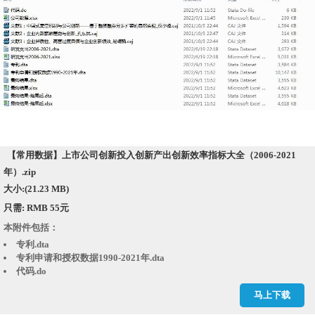
【常用数据】上市公司创新投入创新产出创新效率指标大全（2006-2021
年）.zip
大小:(21.23 MB)
只需: RMB 55元
本附件包括：
专利.dta
专利申请和授权数据1990-2021年.dta
代码.do
公司数据.xlsx
马上下载
文献1：中国式卖空机制与公司创新——基于融资融券分步扩容的自然实验
_权小锋.caj