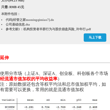
大小:(94.25 MB)
只需: RMB 45元
本附件包括：
代码[经管之家momingqimiao7].do
公司基础信息.dta
参考文献1：机构投资者羊群行为与股价崩盘风险_许年行.pdf
参考文献2：机构投资者抱团与股价崩盘风险.pdf
马上下载
周个股回报率.dta
崩盘风险.dta
崩盘风险.xlsx
崩盘风险剔除金融剔除ST或PT.dta
延伸
崩盘风险剔除金融剔除ST或PT.xlsx
综合周市场回报率.dta
使用分市场（上证A、深证A、创业板、科创板各个市场
经流通市值加权的平均收益率
）
注：原始数据还包含等权平均法和总市值加权平均，如
有需要可以更换，常用的就是流通市值加权