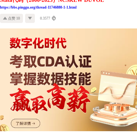
Stata代码（2000-2023）NCSKEW DUVOL
https://bbs.pinggu.org/thread-11746880-1-1.html
点赞 10
0.3577