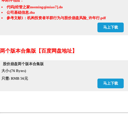
本附件包括：
代码[经管之家momingqimiao7].do
公司基础信息.dta
参考文献1：机构投资者羊群行为与股价崩盘风险_许年行.pdf
参考文献2：机构投资者抱团与股价崩盘风险.pdf
马上下载
周个股回报率.dta
周市场回报率.dta
崩盘风险.dta
崩盘风险.xlsx
两个版本合集版【百度网盘地址】
崩盘风险剔除金融剔除ST或PT.dta
崩盘风险剔除金融剔除ST或PT.xlsx
股价崩盘两个版本合集版
大小:(76 Bytes)
只需: RMB 56元
马上下载