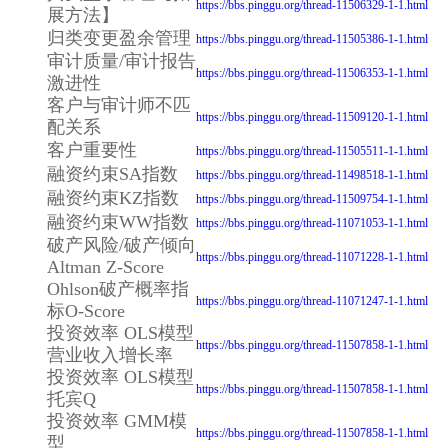
https://bbs.pinggu.org/thread-11506329-1-1.html
展方法】
归类变更盈余管理
https://bbs.pinggu.org/thread-11505386-1-1.html
审计质量/审计报告
https://bbs.pinggu.org/thread-11506353-1-1.html
激进性
客户与审计师不匹
https://bbs.pinggu.org/thread-11509120-1-1.html
配关系
客户重要性
https://bbs.pinggu.org/thread-11505511-1-1.html
融资约束SA指数
https://bbs.pinggu.org/thread-11498518-1-1.html
融资约束KZ指数
https://bbs.pinggu.org/thread-11509754-1-1.html
融资约束WW指数
https://bbs.pinggu.org/thread-11071053-1-1.html
破产风险/破产倾向
https://bbs.pinggu.org/thread-11071228-1-1.html
Altman Z-Score
Ohlson破产概率指
https://bbs.pinggu.org/thread-11071247-1-1.html
标O-Score
投资效率 OLS模型
https://bbs.pinggu.org/thread-11507858-1-1.html
营业收入增长率
投资效率 OLS模型
https://bbs.pinggu.org/thread-11507858-1-1.html
托宾Q
投资效率 GMM模
https://bbs.pinggu.org/thread-11507858-1-1.html
型