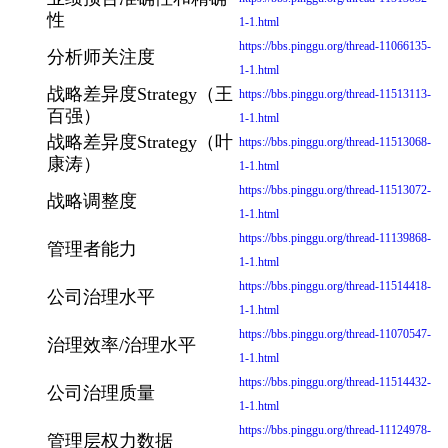
性
1-1.html
https://bbs.pinggu.org/thread-11066135-
分析师关注度
1-1.html
战略差异度Strategy（王
https://bbs.pinggu.org/thread-11513113-
百强）
1-1.html
战略差异度Strategy（叶
https://bbs.pinggu.org/thread-11513068-
康涛）
1-1.html
https://bbs.pinggu.org/thread-11513072-
战略调整度
1-1.html
https://bbs.pinggu.org/thread-11139868-
管理者能力
1-1.html
https://bbs.pinggu.org/thread-11514418-
公司治理水平
1-1.html
https://bbs.pinggu.org/thread-11070547-
治理效率/治理水平
1-1.html
https://bbs.pinggu.org/thread-11514432-
公司治理质量
1-1.html
https://bbs.pinggu.org/thread-11124978-
管理层权力数据