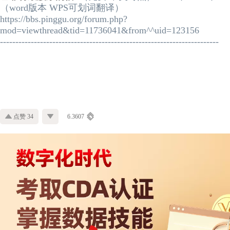
（word版本 WPS可划词翻译）
https://bbs.pinggu.org/forum.php?
mod=viewthread&tid=11736041&from^^uid=123156
-----------------------------------------------------------------------
点赞 34
6.3607