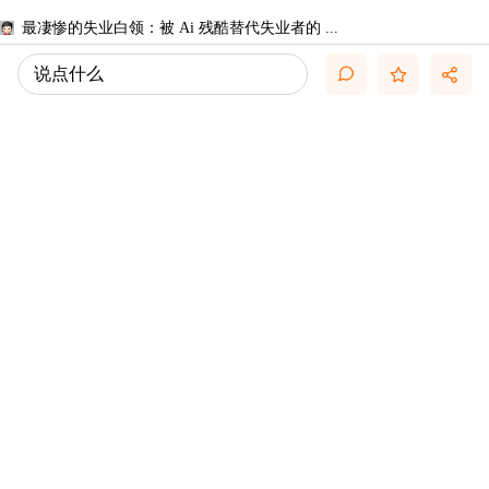
最凄惨的失业白领：被 Ai 残酷替代失业者的 ...
应用R软件bnlearn程序包学习贝叶斯网络
说点什么
Hamiltonian Chaos and Fractional Dynamic ...
2025年AIDC专题报告：基建加码驱动柴发市场 ...
2026中国人工智能产业发展与商业应用白皮书
中国城市人工智能发展指数报告（2025-2026） ...
上市企业供应链不确定性供应链集中度指标计 ...
【推荐】上市公司违规数据违规倾向违规次数 ...
别把 Skill 写成超长 Prompt：工业级 Skill ...
从“通用基石”到“场景利器”：CDA数据分析 ...
推荐文章
关于悬赏论坛币和楼主允诺奖励数量不一致帖 ...