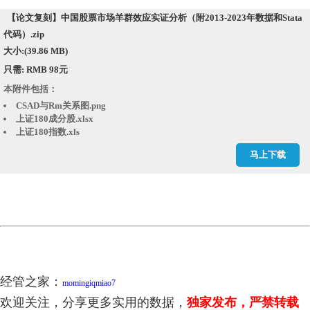
【论文复刻】中国股票市场羊群效应实证分析（附2013-2023年数据和Stata
代码）.zip
大小:(39.86 MB)
只需: RMB 98元
本附件包括：
CSAD与Rm关系图.png
上证180成分股.xlsx
上证180指数.xls
上证180指数变动.png
马上下载
代码[经管之家momingqimiao7].do
回归结果1.rtf
回归结果2.rtf
描述性统计.txt
描述性统计.xml
文献：中国股票市场羊群效应实证分析_马丽.pdf
经管之家：
momingiqmiao7
欢迎关注，分享更多实用的数据，
独家发布，严禁转载