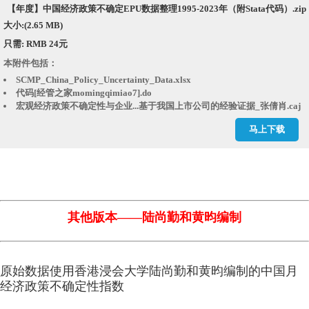
【年度】中国经济政策不确定EPU数据整理1995-2023年（附Stata代码）.zip
大小:(2.65 MB)
只需: RMB 24元
本附件包括：
SCMP_China_Policy_Uncertainty_Data.xlsx
代码[经管之家momingqimiao7].do
宏观经济政策不确定性与企业...基于我国上市公司的经验证据_张倩肖.caj
经济政策不确定性、融资约束...来自中国上市公司的经验证据_段梅.caj
马上下载
经济政策不确定性与创新——基于我国上市公司的实证分析_顾夏铭.caj
经济政策不确定性会抑制企业...济政策不确定指数的实证研究_李凤羽.caj
经济政策不确定性影响企业投资的渠道分析_谭小芬.caj
结果.dta
结果.xlsx
其他版本——
陆尚勤和黄昀编制
原始数据使用香港浸会大学陆尚勤和黄昀编制的中国月
经济政策不确定性指数