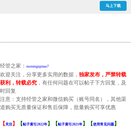
经济政策不确定性、融资约束...来自中国上市公司的经验证据_段梅.caj
马上下载
经济政策不确定性与创新——基于我国上市公司的实证分析_顾夏铭.caj
经济政策不确定性会抑制企业...济政策不确定指数的实证研究_李凤羽.caj
经济政策不确定性影响企业投资的渠道分析_谭小芬.caj
结果.dta
结果.xlsx
经管之家：
momingiqmiao7
欢迎关注，分享更多实用的数据，
独家发布，严禁转载
获利，转载必究
，有任何问题在可以帖子下方回复，及
时回复
注意：支持经管之家和微信购买（账号同名），其他渠
道购买无质量保证和售后保障，批量购买可享优惠
【
】
【
】【
】【
】
关注
帖子索引2022年
帖子索引2021年
使用常见问题