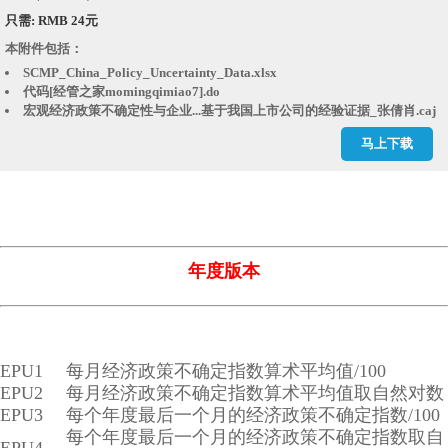
只需: RMB 24元
本附件包括：
SCMP_China_Policy_Uncertainty_Data.xlsx
代码[经管之家momingqimiao7].do
宏观经济政策不确定性与企业...基于我国上市公司的经验证据_张倩肖.caj
经济政策不确定性、融资约束...来自中国上市公司的经验证据_段梅.caj
马上下载
经济政策不确定性与创新——基于我国上市公司的实证分析_顾夏铭.caj
经济政策不确定性会抑制企业...济政策不确定指数的实证研究_李凤羽.caj
经济政策不确定性影响企业投资的渠道分析_谭小芬.caj
结果.dta
结果.xlsx
年度版本
EPU1
每月经济政策不确定指数算术平均值/100
EPU2
每月经济政策不确定指数算术平均值取自然对数
EPU3
每个年度最后一个月的经济政策不确定指数/100
每个年度最后一个月的经济政策不确定指数取自