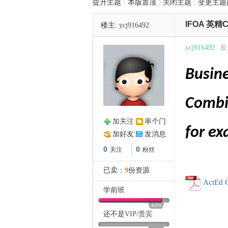
提升主题
|
本版置顶
|
关闭主题
|
变更主题
IFOA 英精C
楼主:
ycj916492
管
ycj916492
发表
Busin
Combi
加关注
串个门
for ex
之
加好友
发消息
0
0
关注
粉丝
已卖：
9
份资源
ActEd 
学前班
90%
还不是
VIP
/
贵宾