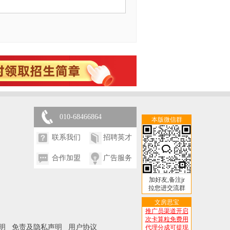
010-68466864
本版微信群
联系我们
招聘英才
合作加盟
广告服务
加好友,备注jr
拉您进交流群
文房思宝
推广员渠道开启
次卡算粒免费用
明
免责及隐私声明
用户协议
代理分成可提现