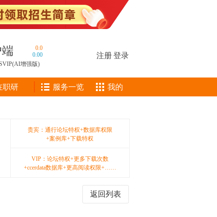
户端
0.0
0.00
注册
|
登录
SVIP(AI增强版)
在职研
服务一览
我的
贵宾：通行论坛特权+数据库权限
+案例库+下载特权
VIP：论坛特权+更多下载次数
+ccerdata数据库+更高阅读权限+……
返回列表