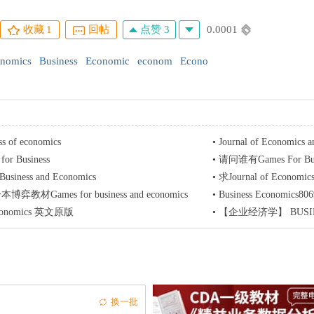
点赞 3
0.0001
收藏
1
回帖
nomics
Business
Economic
econom
Econo
ss of economics
•
Journal of Economi
for Business
•
请问谁有Games For Busi
Business and Economics
•
求Journal of Economic
弈教材Games for business and economics
•
Business Economic
 economics 英文原版
•
【企业经济学】 BUSINESS 
换一批