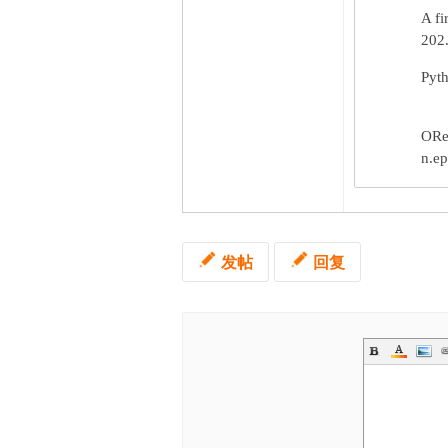
A fi
202.
Pyth
ORei
n.ep
发帖
回复