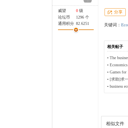
-
家
威望
0
级
分享
论坛币
1296 个
通用积分
82.6251
关键词：
Eco
学术水平
0 点
热心指数
0 点
信用等级
0 点
相关帖子
经验
40 点
帖子
1
•
The busine
精华
0
•
Economics 
在线时间
5 小时
•
Games for 
注册时间
2021-8-17
•
[求助]求一本博
最后登录
2024-8-15
•
business
相似文件