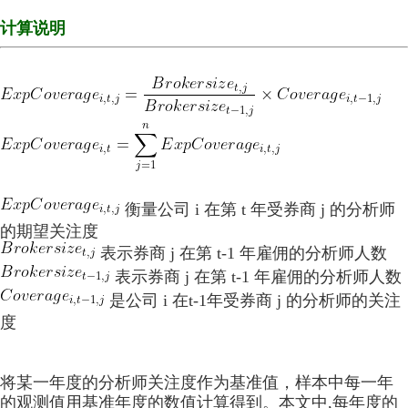
计算说明
衡量公司 i 在第 t 年受券商 j 的分析师
的期望关注度
表示券商 j 在第 t-1 年雇佣的分析师人数
表示券商 j 在第 t-1 年雇佣的分析师人数
是公司 i 在t-1年受券商 j 的分析师的关注
度
将某一年度的分析师关注度作为基准值，样本中每一年
的观测值用基准年度的数值计算得到。本文中,每年度的