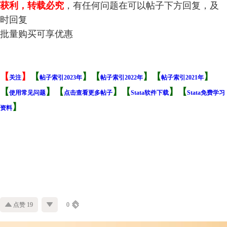
获利，转载必究
，有任何问题在可以帖子下方回复，及
时回复
批量购买可享优惠
【
】
【
】【
】【
】
关注
帖子索引2023年
帖子索引2022年
帖子索引2021年
【
】
【
】【
】【
使用常见问题
点击查看更多帖子
Stata软件下载
Stata免费学习
】
资料
点赞 19
0