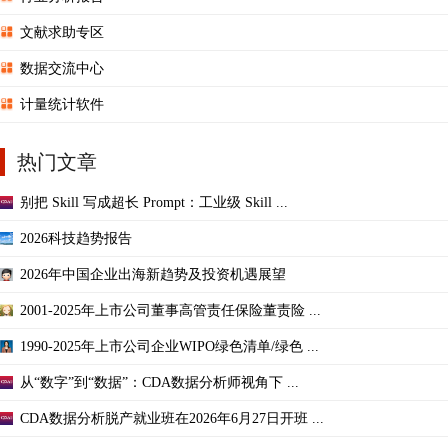
文献求助专区
数据交流中心
计量统计软件
热门文章
别把 Skill 写成超长 Prompt：工业级 Skill ...
2026科技趋势报告
2026年中国企业出海新趋势及投资机遇展望
2001-2025年上市公司董事高管责任保险董责险 ...
1990-2025年上市公司企业WIPO绿色清单/绿色 ...
从“数字”到“数据”：CDA数据分析师视角下 ...
CDA数据分析脱产就业班在2026年6月27日开班 ...