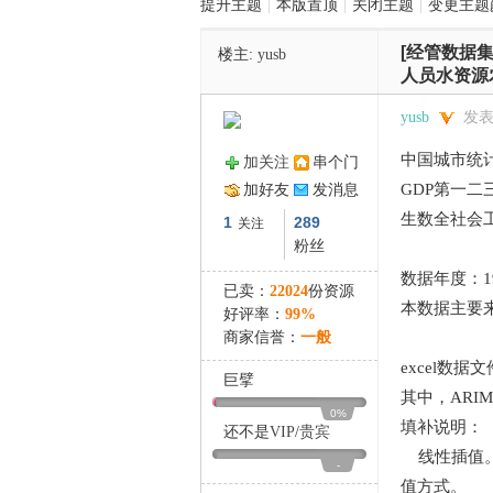
提升主题
|
本版置顶
|
关闭主题
|
变更主题
[经管数据集
楼主:
yusb
管
人员水资源
yusb
发表于
中国城市统计
加关注
串个门
GDP第一
加好友
发消息
生数全社会
1
289
关注
粉丝
数据年度：1
之
已卖：
22024
份资源
本数据主要来
好评率：
99%
商家信誉：
一般
excel数
巨擘
其中，ARI
0%
填补说明：
还不是
VIP
/
贵宾
线性插值。
-
值方式。