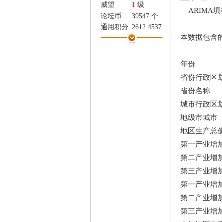
家
威望
1
级
ARIMA
论坛币
39547 个
通用积分
2612.4537
本数据包含的
学术水平
20 点
热心指数
31 点
信用等级
7 点
年份
经验
15251 点
省份行政区
帖子
21181
省份名称
精华
0
城市行政区
在线时间
12345 小时
注册时间
2020-12-8
地级市城市
最后登录
2026-8-7
地区生产总
第一产业增
第二产业增
第三产业增
第一产业增加
第二产业增加
第三产业增加