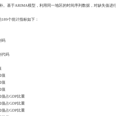
填补。基于ARIMA模型，利用同一地区的时间序列数据，对缺失值进
189个统计指标如下：
划码
划代码
值
加值
加值
加值
值占GDP比重
值占GDP比重
值占GDP比重