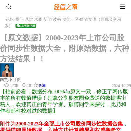
›
论坛
›
提问 悬赏 求职 新闻 读书 功能一区
›
经管文库（原现金交易
版）
【原文数据】2000-2023年上市公司股
价同步性数据大全，附原始数据，六种
方法结果！！
国贸小可爱
1738
10
收藏
2024-10-29
【拍前必看：数据分布100%与原文一致，修正了网传版
本的所有数值错误！别拿分享朋友圈免费送的数据哄审
稿人，欢迎真正的青年学者、硕博同学来探讨，此乃和
作者邮件校对过的数据】
附件为
2000-2023年全部上市公司
股价同步性
数据合集
，
提供详细原始数据、
六种方法计算结果
和权威参考文