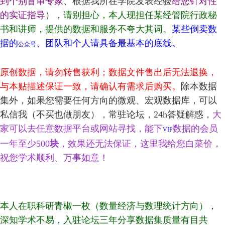
到个别盲审专家
、根据我所在学院发表经验
给您针对性
的实证指导
），
请别担心，本人现担任某经管院行政秘
书和讲师，提供的数据和服务不夸大其词。
某些倒卖数
据的
、团队和个人请具备最基本的底线。
公众号
原创数据，请勿转售获利；数据文件售出后无法退换，
与本贴描述保证一致，请确认有需求后购买。
除本数据
集外，如果您需要任何方向的微观、宏观数据库，可以
私信我（不买也做朋友），常驻论坛，24h答疑解惑，
大
家可以去任意数据平台或网站寻找，能下
数据的会员
VIP
一年至少500
块
，效果还无法保证，这里我给您白菜价，
祝您学术顺利、万事如意！
本人在职科研青椒一枚（数量经济与数理统计方向），
深知学术不易，入驻论坛三年分享数据集质量有目共