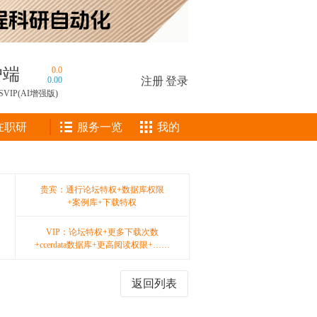
户端
0.0
0.00
注册
|
登录
SVIP(AI增强版)
在职研
服务一览
我的
贵宾：通行论坛特权+数据库权限
+案例库+下载特权
VIP：论坛特权+更多下载次数
+ccerdata数据库+更高阅读权限+……
返回列表