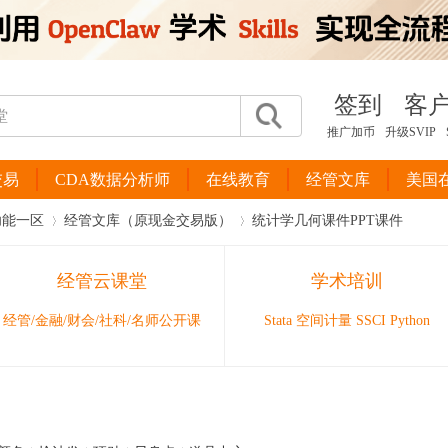
签到
客
推广加币
升级SVIP
交易
CDA数据分析师
在线教育
经管文库
美国
功能一区
经管文库（原现金交易版）
统计学几何课件PPT课件
经管云课堂
学术培训
›
›
经管/金融/财会/社科/名师公开课
Stata 空间计量 SSCI Python