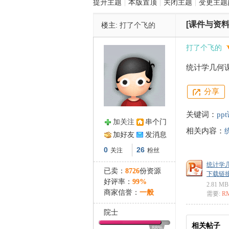
提升主题
|
本版置顶
|
关闭主题
|
变更主题
[课件与资料
楼主:
打了个飞的
管
打了个飞的
统计学几何课
分享
关键词：
pp
加关注
串个门
相关内容：
之
加好友
发消息
0
26
关注
粉丝
统计学几
已卖：
8726
份资源
下载链接: ht
好评率：
99%
2.81 MB
商家信誉：
一般
需要:
R
院士
相关帖子
88%