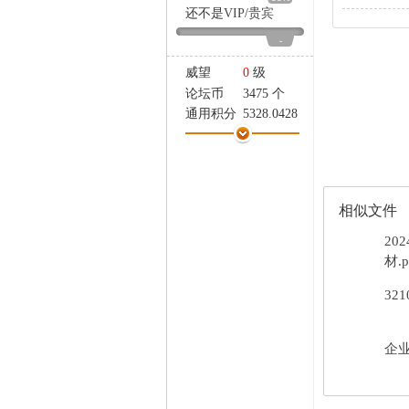
家
还不是
VIP
/
贵宾
-
威望
0
级
论坛币
3475 个
通用积分
5328.0428
学术水平
158 点
热心指数
159 点
信用等级
158 点
经验
32431 点
相似文件
帖子
2038
精华
0
20
在线时间
1546 小时
材.p
注册时间
2024-5-25
32
最后登录
2026-8-6
企业