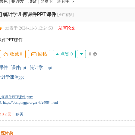
颜色
|
抢沙发
|
顶贴
|
显身卡
|
道具中心
]
统计学几何课件PPT课件
[推广有奖]
发表于 2024-11-3 12:24:53
|
AI写论文
件PPT课件
点赞 0
0
收藏
0
回帖
t课件
课件ppt
统计学
ppt
统计学课件ppt
何课件PPT课件.pptx
tps://bbs.pinggu.org/a-4724084.html
MB 2 元
[
购买
]
统计类