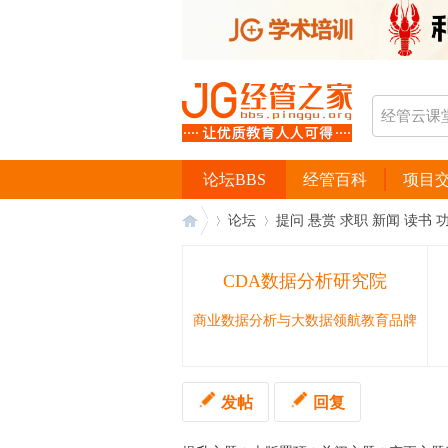
论坛BBS
经管百科
项目
论坛
提问 悬赏 求职 新闻 读书 
CDA数据分析研究院
经
›
›
商业数据分析与大数据领航教育品牌
发帖
回复