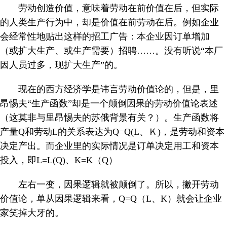
劳动创造价值，意味着劳动在前价值在后，但实际
的人类生产行为中，却是价值在前劳动在后。例如企业
会经常性地贴出这样的招工广告：本企业因订单增加
（或扩大生产、或生产需要）招聘……。没有听说“本厂
因人员过多，现扩大生产”的。
现在的西方经济学是讳言劳动价值论的，但是，里
昂惕夫“生产函数”却是一个颠倒因果的劳动价值论表述
（这莫非与里昂惕夫的苏俄背景有关？）。生产函数将
产量
Q
和劳动
L
的关系表达为
Q=Q(L、Ｋ)
，是劳动和资本
决定产出。而企业里的实际情况是订单决定用工和资本
投入，即
L=L(Q)
、
K=K
（
Q
）
左右一变，因果逻辑就被颠倒了。所以，撇开劳动
价值论，单从因果逻辑来看，
Q=Q
（
L
、
K
）就会让企业
家笑掉大牙的。