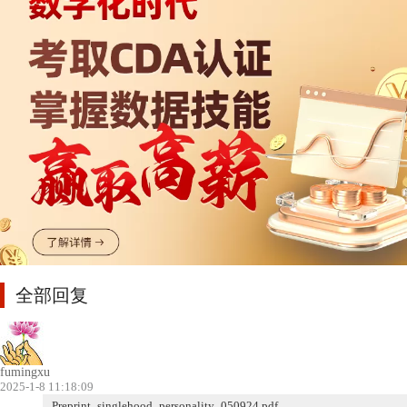
全部回复
fumingxu
2025-1-8 11:18:09
Preprint_singlehood_personality_050924.pdf