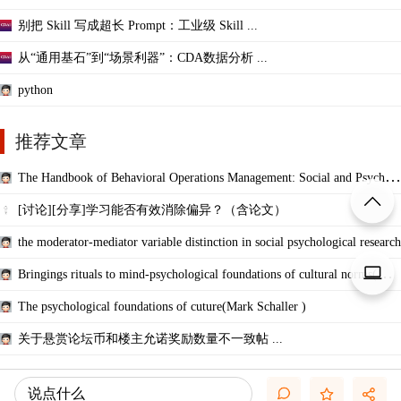
别把 Skill 写成超长 Prompt：工业级 Skill ...
从“通用基石”到“场景利器”：CDA数据分析 ...
python
推荐文章
The Handbook of Behavioral Operations Management: Social and Psycholo
gical Dynam
[讨论][分享]学习能否有效消除偏异？（含论文）
the moderator-mediator variable distinction in social psychological research
Bringings rituals to mind-psychological foundations of cultural norms(Mcc
auley a
The psychological foundations of cuture(Mark Schaller )
关于悬赏论坛币和楼主允诺奖励数量不一致帖 ...
说点什么