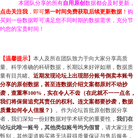
本团队分享的所有
自用原创
数据都会及时更新，
点击关注我
，即可
第一时间免费获取后续更新数据
！
购
买则一份数据即可满足您不同时期的数据需求，充分节
约您的宝贵时间！
【温馨提示】
本人及所在团队致力于向大家分享高质
量、科学准确的科研数据，长期以来好评如潮，数据质
量有目共睹。
近期发现论坛上出现部分账号倒卖本账号
分享的原创数据，甚至连数据介绍文案都原封不动抄
袭，查重率100%，实在令人不齿（在此就不一一点名，
我们将保留追究其责任的权利。
连文案都要抄袭，数据
质量如何令人信服？
）
。
作为论坛首批原创数据分享
者，我们深知一份好数据对学术研究的重要性，
我们在
论坛此唯一账号，其他类似账号均为假冒
，请大家注意
甄别，其他渠道购买将无法获得质量保证与售后服务，