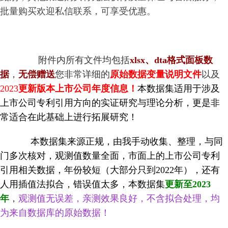
批量购买欢迎私信联系，可享受优惠。
附件内所有文件均包括
xlsx
、dta格式
面板数
据
，
无偿赠送
您
非常详细的
原始数据变量说明文件
以及
2023
更新版本上市公司年度信息！
本数据集适用于涉及
上市公司专利引用
方向的实证研究与理论分析，更是非
常适合在此基础上进行拓展研究！
本数据集来源正规，由我手动收集、整理，与同
门多次核对，观测值数量全面，市面上的上市公司专利
引用
相关数据，年份较短（大部分只到2022年），还有
人用插值法拟合，错误值太多，本数据集
更新至2023
年
，
观测值无误差，亲测效果良好，不含拟合处理，均
为来自数据库的原始数据！