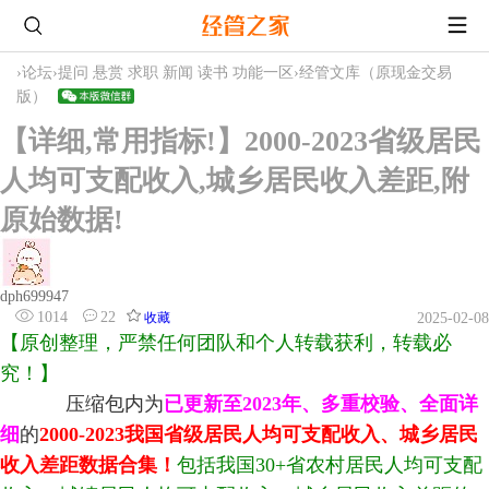
›
论坛
›
提问 悬赏 求职 新闻 读书 功能一区
›
经管文库（原现金交易
版）
【详细,常用指标!】2000-2023省级居民
人均可支配收入,城乡居民收入差距,附
原始数据!
dph699947
1014
22
收藏
2025-02-08
【原创整理，严禁任何团队和个人转载获利，转载必
究！】
压缩包内为
已更新至2023年
、多重校验、全面详
细
的
2000-2023我国省级居民人均可支配收入、城乡居民
收入差距数据合集！
包括我国30+省农村居民人均可支配