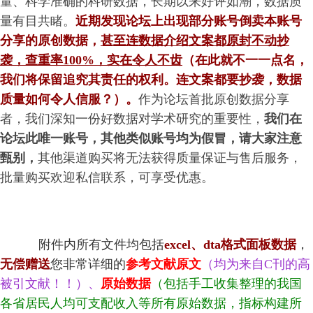
量、科学准确的科研数据，长期以来好评如潮，数据质
量有目共睹。
近期发现论坛上出现部分账号倒卖本账号
分享的原创数据，
甚至连数据介绍文案都原封不动抄
袭，查重率100%，实在令人不齿
（在此就不一一点名，
我们将保留追究其责任的权利。
连文案都要抄袭，数据
质量如何令人信服？
）。
作为论坛首批原创数据分享
者，我们深知一份好数据对学术研究的重要性，
我们在
论坛此唯一账号，其他类似账号均为假冒，请大家注意
甄别，
其他渠道购买将无法获得质量保证与售后服务，
批量购买欢迎私信联系，可享受优惠。
附件内所有文件均包括
excel、dta
格式面板数据
，
无偿赠送
您非常详细的
参考文献原文
（均为来自C刊的高
被引文献！！）、
原始数据
（包括手工收集整理的我国
各省居民人均可支配收入等所有原始数据，指标构建所