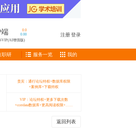
户端
0.0
0.00
注册
|
登录
SVIP(AI增强版)
在职研
服务一览
我的
贵宾：通行论坛特权+数据库权限
+案例库+下载特权
VIP：论坛特权+更多下载次数
+ccerdata数据库+更高阅读权限+……
返回列表