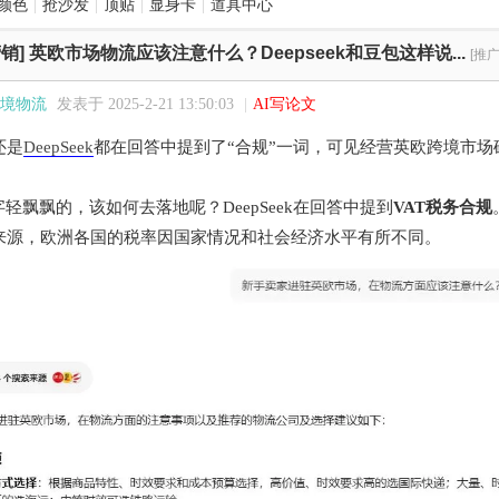
颜色
|
抢沙发
|
顶贴
|
显身卡
|
道具中心
销]
英欧市场物流应该注意什么？Deepseek和豆包这样说...
[推
境物流
发表于 2025-2-21 13:50:03
|
AI写论文
还是
DeepSeek
都在回答中提到了“合规”一词，可见经营英欧跨境市场
字轻飘飘的，该如何去落地呢？DeepSeek在回答中提到
VAT税务合规
来源，欧洲各国的税率因国家情况和社会经济水平有所不同。