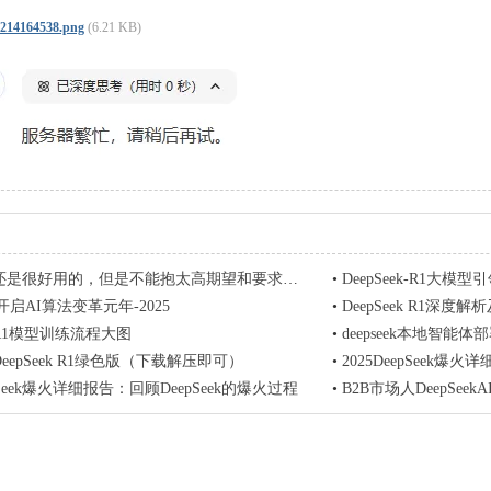
4164538.png
(6.21 KB)
eek还是很好用的，但是不能抱太高期望和要求太多
•
DeepSeek-R1大模型
eK开启AI算法变革元年-2025
•
DeepSeek R1深度
ekR1模型训练流程大图
•
deepseek本地智能
eepSeek R1绿色版（下载解压即可）
•
2025DeepSeek爆火
epSeek爆火详细报告：回顾DeepSeek的爆火过程
•
B2B市场人DeepSee