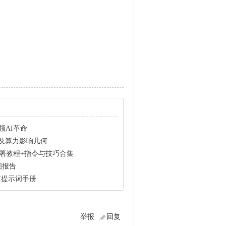
引领AI革命
解析及算力影响几何
体部署教程+指令与技巧合集
详细报告
kAI提示词手册
举报
回复