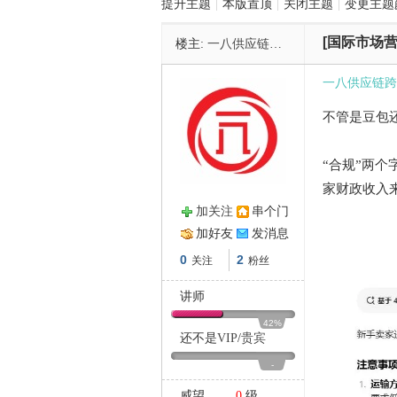
提升主题
|
本版置顶
|
关闭主题
|
变更主题
[国际市场营
楼主:
一八供应链跨境物流
管
一八供应链跨
不管是豆包
“合规”两个
家财政收入
加关注
串个门
之
加好友
发消息
0
2
关注
粉丝
讲师
42%
还不是
VIP
/
贵宾
-
威望
0
级