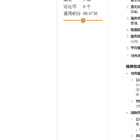
家
论坛币
0 个
通用积分
88.6738
学术水平
5 点
热心指数
5 点
信用等级
5 点
经验
4950 点
帖子
231
精华
0
在线时间
121 小时
注册时间
2023-4-21
最后登录
2026-8-6