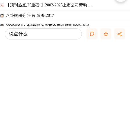
【顶刊热点,25重磅!】2002-2025上市公司劳动 ...
八卦微积分 汪有 编著,2017
2026年6月中国新能源汽车全产业链数据分析报 ...
说点什么
智慧的疆界：从图灵机到人工智能（第2版）
别把 Skill 写成超长 Prompt：工业级 Skill ...
CDA数据分析脱产就业班在2026年6月27日开班 ...
Fundamentals of Corporate Finance 13th E ...
大师的足迹：从泰勒斯到桑格(公元前624-公元 ...
推荐文章
关于悬赏论坛币和楼主允诺奖励数量不一致帖 ...
关于如何利用文献的若干建议
关于学术研究和论文发表的一些建议