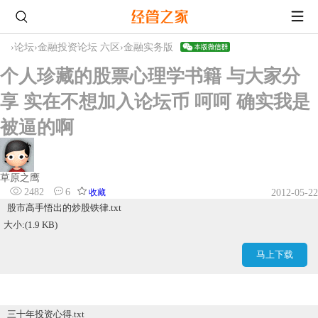
›
论坛
›
金融投资论坛 六区
›
金融实务版
个人珍藏的股票心理学书籍 与大家分
享 实在不想加入论坛币 呵呵 确实我是
被逼的啊
草原之鹰
2482
6
收藏
2012-05-22
股市高手悟出的炒股铁律.txt
大小:(1.9 KB)
马上下载
三十年投资心得.txt