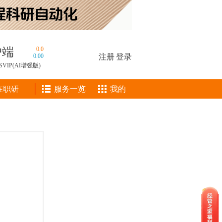
户端
0.0
0.00
注册
|
登录
SVIP(AI增强版)
在职研
服务一览
我的