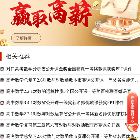
相关推荐
对口高考数学分析省公开课金奖全国赛课一等奖微课获奖PPT课件
高考数学总复习2.6对数与对数函数本市赛课公开课一等奖省名师优质
课获奖PPT课件
高中数学2.2.1对数的运算性质3全国公开课一等奖百校联赛微课赛课特
等奖PPT课件
高中数学3.4.1对数省公开课一等奖新名师优质课获奖PPT课件
高中数学2.2.1对数与对数运算省公开课一等奖新名师优质课获奖PPT
课件
高考数学复习第二章第六节对数与对数函数理市赛课公开课一等奖省
名师优质课获奖PPT课件
高考数学总复习2.6对数与对数函数市赛课公开课一等奖省名师优质课