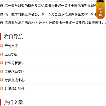
获奖PPT课件
高一数学对数的概念及其运算省公开课一等奖全国示范课微课金奖PP
T课件
高一数学对数运算省公开课一等奖全国示范课微课金奖PPT课件
高考数学复习函数2.4对数与对数函数省公开课一等奖百校联赛赛课微
课获奖PPT课件
栏目导航
经管文库
stata专版
行业分析报告
文献求助专区
数据交流中心
计量统计软件
热门文章