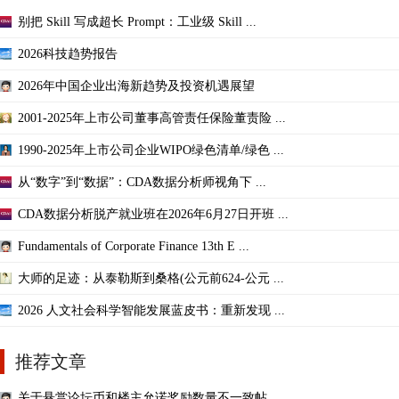
别把 Skill 写成超长 Prompt：工业级 Skill ...
2026科技趋势报告
2026年中国企业出海新趋势及投资机遇展望
2001-2025年上市公司董事高管责任保险董责险 ...
1990-2025年上市公司企业WIPO绿色清单/绿色 ...
从“数字”到“数据”：CDA数据分析师视角下 ...
CDA数据分析脱产就业班在2026年6月27日开班 ...
Fundamentals of Corporate Finance 13th E ...
大师的足迹：从泰勒斯到桑格(公元前624-公元 ...
2026 人文社会科学智能发展蓝皮书：重新发现 ...
推荐文章
关于悬赏论坛币和楼主允诺奖励数量不一致帖 ...