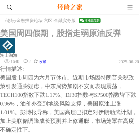
›
论坛
›
金融投资论坛 六区
›
金融实务版
美国周四假期，股指走弱原油反弹
淘山淘海
1640
2
收藏
2025-06-20
行情描述
:
美国股市周四为六月节休市。近期市场因特朗普关税政
策引发通膨疑虑，中东局势加剧不安而表现震荡，
TECH100
指数下跌
1.17%
、
DJ30
指数与
SP500
指数皆下跌
0.96%
，油价亦受到地缘风险支撑，美国原油上涨
1.01%
。彭博报导称，美国高层已拟定对伊朗动武计划，
加上美联储调降成长预测并上修通膨，市场笼罩在高度
不确定性下。