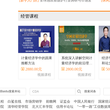
长预测
[新手入门区]
全球感应熔炼炉行业调研与市场发
始重
[休闲
展态势
询头
经管课程
计量经济学中的因果
系统深入讲解空间计
经济
推断方法
量经济学的前沿理论
和论
与方法、主流软件、
Stat
2880.00元
2800.00元
50
应用案例等
视频课程
视频课程
Baidu搜索本站
搜索词条
教程
白鲨在线
市场营销学
前瞻网
证监会
中国人民银行
国家统
学院
清华经管学院
北大汇丰学院
信用卡论坛
“一带一路”工信数据