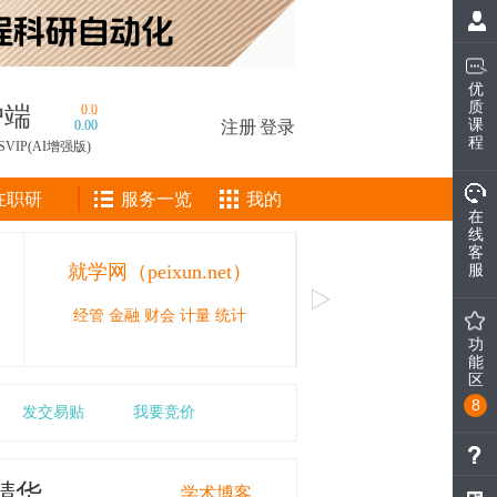
优
质
户端
0.0
课
0.00
注册
|
登录
程
SVIP(AI增强版)
在职研
服务一览
我的
在
线
客
就学网（peixun.net）
CAIE人工智能工
服
经管 金融 财会 计量 统计
人工智能领域的职业技能等
功
能
区
8
发交易贴
我要竞价
精华
学术博客