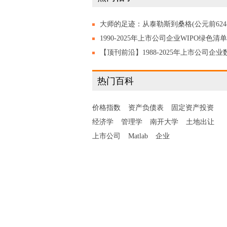
大师的足迹：从泰勒斯到桑格(公元前624
公元2013年) 陈志谦 陈乐濛 编著，2020
1990-2025年上市公司企业WIPO绿色清单
绿色专利/绿色创新数量统计，附原始数
【顶刊前沿】1988-2025年上市公司企业
+代码！
绿转型协同度数据集,含数字化+绿色化原
热门百科
数据!
价格指数
资产负债表
固定资产投资
经济学
管理学
南开大学
土地出让
上市公司
Matlab
企业