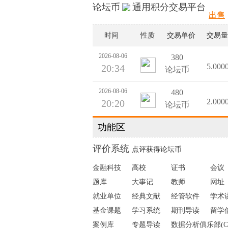
论坛币
通用积分交易平台
出售
时间
性质
交易单价
交易量
2026-08-06
380
5.000
20:34
论坛币
2026-08-06
480
2.000
20:20
论坛币
功能区
2026-08-06
380
0.600
19:39
论坛币
评价系统
点评获得论坛币
2026-08-06
380
金融科技
高校
证书
会议
0.600
19:39
论坛币
题库
大事记
教师
网址
就业单位
经典文献
经管软件
学术
2026-08-06
380
0.600
19:39
论坛币
基金课题
学习系统
期刊导读
留学
案例库
专题导读
数据分析俱乐部(C