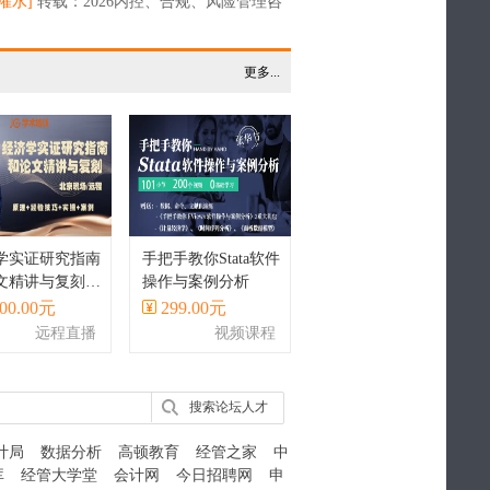
新规划人生？
灌水]
转载：2026内控、合规、风险管理咨
部知名机构标杆榜：大风控一体化体系建设
更多...
学实证研究指南
手把手教你Stata软件
文精讲与复刻丨
操作与案例分析
a实现
00.00元
299.00元
远程直播
视频课程
搜索论坛人才
计局
数据分析
高顿教育
经管之家
中
库
经管大学堂
会计网
今日招聘网
申