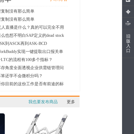
程复制没有那么简单
程复制没有那么简单
I无人直播是什么？真的可以完全不用
.
么也想不明白SAP定义的dead stock
旧
版
.
SK到ASCK再到ASK-BCD
入
口
orkBuddy实现一键提取出口报关单
LTC的流程有100多个指标？
库存角度全面透视企业供需链管理问
.
再笨还学不会微积分吗？
断你目前的这份工作是否有前途的标
.
我也要发布商品
更多