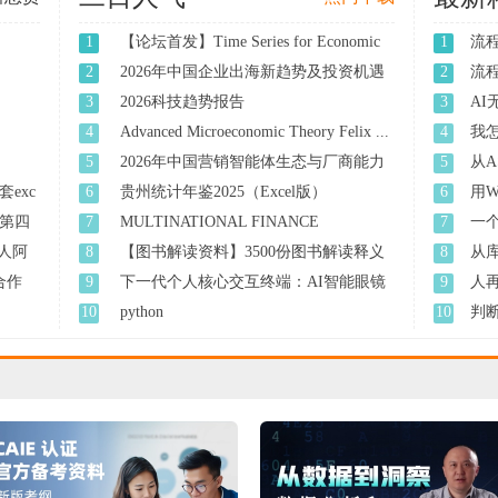
1
【论坛首发】Time Series for Economic
1
流
...
2
2026年中国企业出海新趋势及投资机遇
2
流
展 ...
3
2026科技趋势报告
3
A
人 ..
4
Advanced Microeconomic Theory Felix ...
4
我怎
有 ..
5
2026年中国营销智能体生态与厂商能力
5
从A
全 ...
exc
6
贵州统计年鉴2025（Excel版）
6
用W
第四
7
MULTINATIONAL FINANCE
7
一个
EVALUATING THE ...
人阿
8
【图书解读资料】3500份图书解读释义
8
从
资 ...
题 ..
找合作
9
下一代个人核心交互终端：AI智能眼镜
9
人
消 ...
10
python
10
判
准 ..