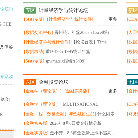
得论坛币
五区
计量经济学与统计论坛
新区
[Stata专版]
[计量经济学与统计软件]
更多
[CD
G THE
[数据交流中心]
贵州统计年鉴2025（Excel版）
[人工
[计量经济学与统计软件]
【论坛首发】Time
金量
[数
及借鉴
Series for Economics and Finance by Oliver Linton
[数据求助]
重庆1985-1995统计年鉴
局、技
[数
[Stata专版]
spwmatrix报错r(3499)
示：规
[数
spwmatrix_CalcSPweightM() not found。请问原因
场格局
发布活动
是什么怎么解决
六区
金融投资论坛
七区
[金融学（理论版）]
[金融实务版]
更多
[会计
览会)
[金融学（理论版）]
MULTINATIONAL
[CP
FINANCE EVALUATING THE
[金融工程（数量金融）与金融衍生品]
什么因素
CP
[财务
E
OPPORTUNITIES,COSTS,AND RISKS OF
决定投资伦敦金的盈亏？
[金融实务版]
2026年8月6日黄金行情分析
告
MULTINATIO
[金融实务版]
金小芳：8.6黄金强势上涨不追高，