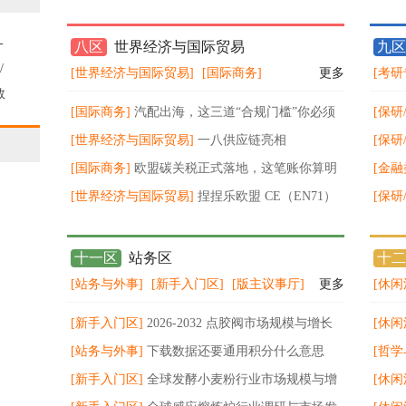
原油冲高看回落
-
八区
世界经济与国际贸易
九区
/
[世界经济与国际贸易]
[国际商务]
更多
[考研
据
数
[国际商务]
汽配出海，这三道“合规门槛”你必须
[保研
始
跨过 ！
[世界经济与国际贸易]
一八供应链亮相
打击
[保研
KACE2026，以数智化物流赋能品牌出
[国际商务]
欧盟碳关税正式落地，这笔账你算明
更要
[金融
白了吗？
[世界经济与国际贸易]
捏捏乐欧盟 CE（EN71）
vol1-
[保研
& 美国 CPC（ASTM F963+CPSIA）合规标准全
环，
指南
十一区
站务区
十二
[站务与外事]
[新手入门区]
[版主议事厅]
更多
[休闲
[新手入门区]
2026‑2032 点胶阀市场规模与增长
[休闲
预测分析
[站务与外事]
下载数据还要通用积分什么意思
[哲学
[新手入门区]
全球发酵小麦粉行业市场规模与增
[休闲