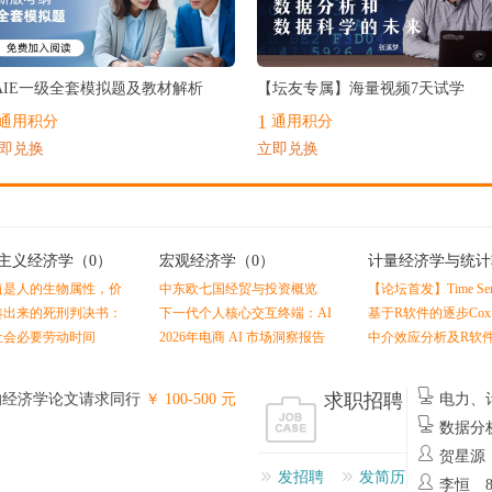
最热
AIE一级全套模拟题及教材解析
【坛友专属】海量视频7天试学
1
通用积分
通用积分
即兑换
立即兑换
主义经济学
（0）
宏观经济学
（0）
计量经济学与统计
（0）
值是人的生物属性，价
中东欧七国经贸与投资概览
【论坛首发】Time Serie
的社会属性
Economics and Finance
凑出来的死刑判决书：
下一代个人核心交互终端：AI
基于R软件的逐步Co
Linton
值理论（黄佶）
智能眼镜消费趋势
拟合及Nomogram预
社会必要劳动时间
2026年电商 AI 市场洞察报告
中介效应分析及R软
求职招聘
的经济学论文请求同行
￥ 100-500 元
电力、
州
数据分
贺星源
发招聘
发简历
李恒 