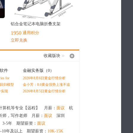
最热
铝合金笔记本电脑折叠支架
1950
通用积分
立即兑换
收藏版块
软件
金融实务版
（0）
经管在职研
（0）
s for
2026年8月6日黄金行情分析
场出现这3个征兆，说明你已
 by Oliver
经陷入瓶颈（多数人都在默默
x回归模型
金小芳：8.6黄金强势上涨不追
升学、就业、深造三条路径怎
内耗）
测图绘制
高，原油冲高看回落
么选？深度分析学生未来发展
件实现
2026年8月5日黄金行情分析
最优赛道
计算机等专业【远程】 月薪：
面议
杭
析师，写作老师 月薪：
面议
深圳
 3-5年 期望薪资：
面议
8-10年及以上 期望薪资：
10K-15K