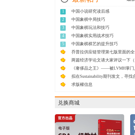
1
中国小说研究读后感
2
中国象棋中局技巧
3
中国象棋玩法和技巧
4
中国象棋实用战术技巧
5
中国象棋棋艺的提升技巧
乔普拉供应链管理第七版里面的全套
e ...
两篇经济学论文请大家评议一下（
轮 ...
《奢侈品之王》——被LVMH掌门
尔诺 ...
拟在Sustainability期刊发文，寻
...
求版權信息
兑换商城