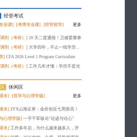
经管考试
专业课]
[考博专业课]
[经管留学]
更多
/调剂（考研）]
20 天二度通报！卫健委重拳
论文工厂：没发表也重罚，多人终身禁赛
/调剂（考研）]
大学四年，不止一纸学历，
搭建属于你的长期竞争力
类]
CFA 2026 Level 1 Program Curriculum
10
/调剂（考研）]
工作几年才懂：学历不是光
是职场职业发展的底层护城河
区
休闲区
灌水]
[哲学与心理学版]
更多
灌水]
ZFX山海证券：金价创近七周新高！
与心理学版]
一字千军纵论“论迹与论心”
灌水]
工作多年后，为什么越来越多人，开