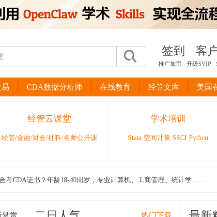
签到
客
推广加币
升级SVIP
交易
CDA数据分析师
在线教育
经管文库
美国
经管云课堂
学术培训
经管/金融/财会/社科/名师公开课
Stata 空间计量 SSCI Python
合考CDA证书？年龄18-40周岁，专业计算机、工商管理、统计学……
二日人气
最新
新悬赏
热门下载