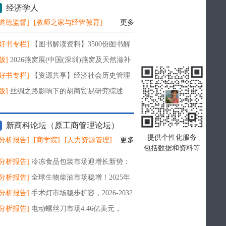
经济学人
道德监督]
[教师之家与经管教育]
更多
好书专栏]
【图书解读资料】3500份图书解
义资料合集（人文社会经济历史艺术小说
版]
2026燕窝展(中国(深圳)燕窝及天然滋补
览会)官方网站
好书专栏]
【资源共享】经济社会历史管理
类资料50份
版]
丝绸之路影响下的胡商贸易研究综述
新商科论坛（原工商管理论坛）
提供个性化服务
分析报告]
[商学院]
[人力资源管理]
更多
包括数据和资料等
分析报告]
冷冻食品包装市场迎增长新势：
6-2032年复合增长率6.9%，2032年将达179.6
分析报告]
全球生物柴油市场稳增！2025年
元
75.8亿美元，2026-2032年复合增长率锁定
分析报告]
手术灯市场稳步扩容，2026-2032
增长率5.0%，2032年规模直指13.62亿美元
分析报告]
电动螺丝刀市场4.46亿美元，
-2032年CAGR2.9%，2032年规模达5.45亿