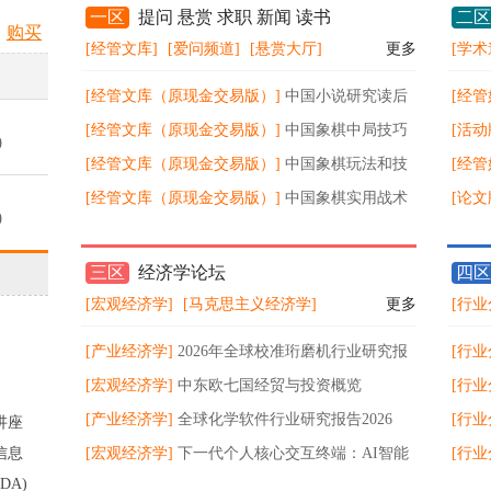
一区
提问 悬赏 求职 新闻 读书
二区
购买
[经管文库]
[爱问频道]
[悬赏大厅]
更多
[学术
[经管文库（原现金交易版）]
中国小说研究读后
[经管
感
[经管文库（原现金交易版）]
中国象棋中局技巧
读释
[活动
0
[经管文库（原现金交易版）]
中国象棋玩法和技
等）
品展
[经管
巧
[经管文库（原现金交易版）]
中国象棋实用战术
综合
[论文
0
技巧
三区
经济学论坛
四区
0
[宏观经济学]
[马克思主义经济学]
更多
[行业
[产业经济学]
2026年全球校准珩磨机行业研究报
[行业
0
告
[宏观经济学]
中东欧七国经贸与投资概览
202
[行业
[产业经济学]
全球化学软件行业研究报告2026
亿美
规模8
[行业
讲座
0
信息
[宏观经济学]
下一代个人核心交互终端：AI智能
5.5%
年复合
[行业
DA)
眼镜消费趋势
2026