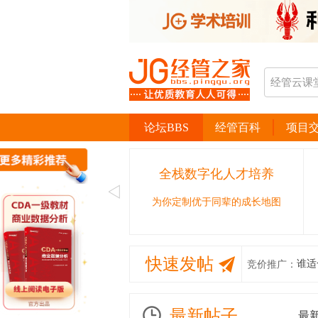
论坛BBS
经管百科
项目
全栈数字化人才培养
为你定制优于同辈的成长地图
快速发帖
谁适
竞价推广：
最新帖子
最