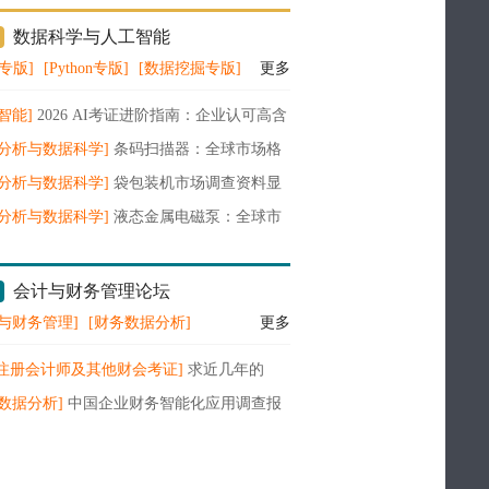
数据科学与人工智能
A专版]
[Python专版]
[数据挖掘专版]
更多
智能]
2026 AI考证进阶指南：企业认可高含
证书全梳理
据分析与数据科学]
条码扫描器：全球市场格
术演进与增长前景深度洞察（2026-2032）
据分析与数据科学]
袋包装机市场调查资料显
模从1245增至1604百万美元, 如何破局？
据分析与数据科学]
液态金属电磁泵：全球市
与增长前景深度洞察（2026-2032）
会计与财务管理论坛
与财务管理]
[财务数据分析]
更多
A注册会计师及其他财会考证]
求近几年的
A财务管理教材电子版
数据分析]
中国企业财务智能化应用调查报