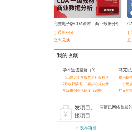
最热
完整电子版CDA教材：商业数据分析
C
1
1
通用积分
立即兑换
立
我的收藏
学术道德监督
（0）
马克思
《山东大学学报哲学社会科学
使用价
版》终审后又外审？
值是人
7月收获满满，3篇核心成功录
一份硬
用！！！感谢指导老师的辛苦
剩余价
地级市创业活跃度（2000-
广义的
付出！！
2024）
发项目、
两篇已网络首发
评议
接项目
发布项目