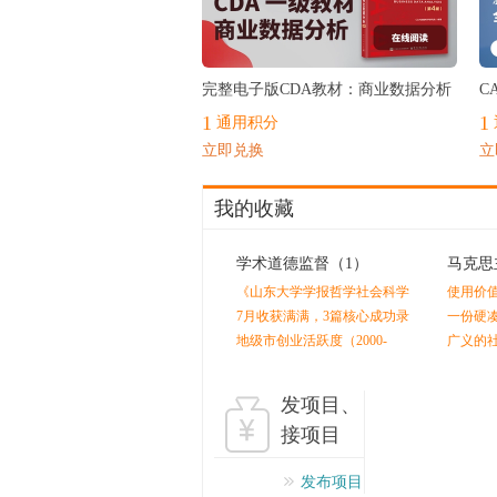
最热
完整电子版CDA教材：商业数据分析
C
1
1
通用积分
立即兑换
立
我的收藏
学术道德监督
（1）
马克思
《山东大学学报哲学社会科学
使用价
版》终审后又外审？
值是人
7月收获满满，3篇核心成功录
一份硬
用！！！感谢指导老师的辛苦
剩余价
地级市创业活跃度（2000-
广义的
付出！！
2024）
发项目、
接项目
发布项目