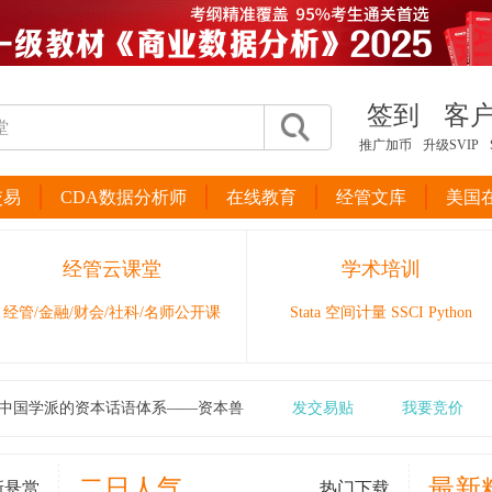
签到
客
推广加币
升级SVIP
交易
CDA数据分析师
在线教育
经管文库
美国
经管云课堂
学术培训
经管/金融/财会/社科/名师公开课
Stata 空间计量 SSCI Python
中国学派的资本话语体系——资本兽
发交易贴
我要竞价
二日人气
最新
新悬赏
热门下载