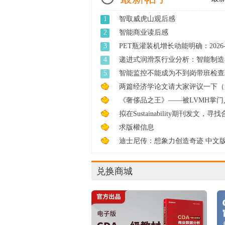
1
智取威虎山观后感
2
智能商业读后感
3
PET瓶灌装机增长动能明确：2026-2
年 ...
4
递进式润滑泵行业分析：智能制造
备 ...
5
智能监控不能成为不到岗带班检查
两篇经济学论文请大家评议一下（
轮 ...
《奢侈品之王》——被LVMH掌门
尔诺 ...
拟在Sustainability期刊发文，寻
...
求版權信息
迪士尼传：想象力创造奇迹 中文版
兑换商城