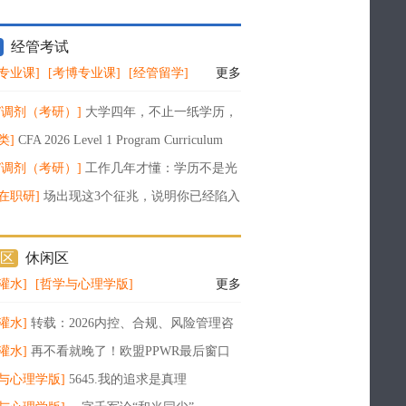
经管考试
专业课]
[考博专业课]
[经管留学]
更多
/调剂（考研）]
大学四年，不止一纸学历，
搭建属于你的长期竞争力
类]
CFA 2026 Level 1 Program Curriculum
10
/调剂（考研）]
工作几年才懂：学历不是光
是职场职业发展的底层护城河
在职研]
场出现这3个征兆，说明你已经陷入
（多数人都在默默内耗）
区
休闲区
灌水]
[哲学与心理学版]
更多
灌水]
转载：2026内控、合规、风险管理咨
部知名机构标杆榜：大风控一体化体系建设
灌水]
再不看就晚了！欧盟PPWR最后窗口
无ERN全站点停售
与心理学版]
5645.我的追求是真理