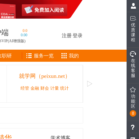
优
质
户端
0.0
课
0.00
注册
|
登录
程
SVIP(AI增强版)
在职研
服务一览
我的
在
线
客
就学网（peixun.net）
CAIE人工智能工
服
经管 金融 财会 计量 统计
人工智能领域的职业技能等
功
能
区
8
精华
学术博客