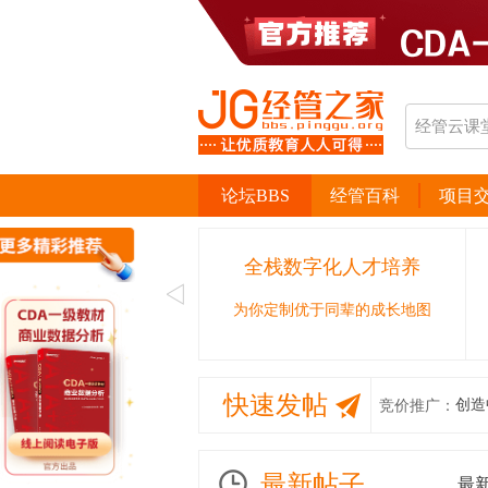
论坛BBS
经管百科
项目
全栈数字化人才培养
为你定制优于同辈的成长地图
快速发帖
创造
竞价推广：
最新帖子
最