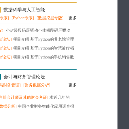
数据科学与人工智能
A专版]
[Python专版]
[数据挖掘专版]
更多
础]
小封装段码屏驱动小体积段码屏驱动
088B超小体积液晶驱动
hon论坛]
项目介绍 基于Python的养老院管理
设计与实现（含模型描述及部分示例代码）
hon论坛]
项目介绍 基于Python的智慧诊疗档
理系统设计与实现（含模型描述及部分示例
hon论坛]
项目介绍 基于Python的手机销售数
）
视化系统设计与实现（含模型描述及部分示
码）
会计与财务管理论坛
与财务管理]
[财务数据分析]
更多
A注册会计师及其他财会考证]
求近几年的
A财务管理教材电子版
数据分析]
中国企业财务智能化应用调查报