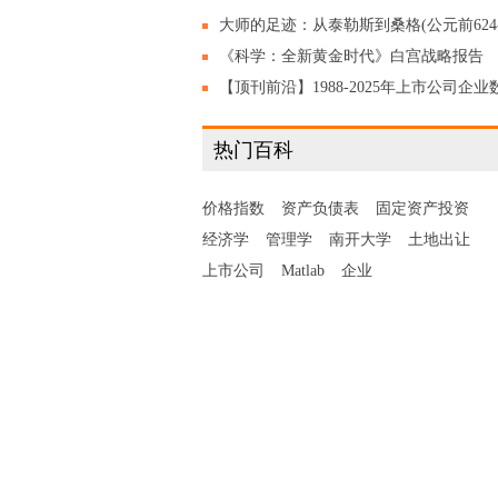
大师的足迹：从泰勒斯到桑格(公元前624
公元2013年) 陈志谦 陈乐濛 编著，2020
《科学：全新黄金时代》白宫战略报告
（2026）中英文版
【顶刊前沿】1988-2025年上市公司企业
绿转型协同度数据集,含数字化+绿色化原
热门百科
数据!
价格指数
资产负债表
固定资产投资
经济学
管理学
南开大学
土地出让
上市公司
Matlab
企业