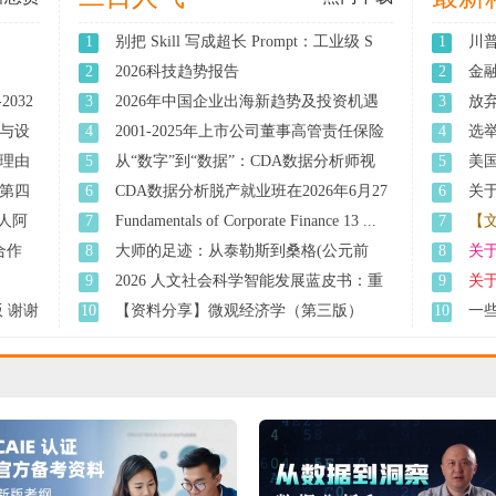
1
别把 Skill 写成超长 Prompt：工业级 S
1
川普
...
2
2026科技趋势报告
2
金融
032
3
2026年中国企业出海新趋势及投资机遇
3
放
展 ...
与设
4
2001-2025年上市公司董事高管责任保险
4
选举
董 ...
理由
5
从“数字”到“数据”：CDA数据分析师视
5
美
...
第四
6
CDA数据分析脱产就业班在2026年6月27
6
关
日 ...
一 ..
人阿
7
Fundamentals of Corporate Finance 13 ...
7
【
找合作
8
大师的足迹：从泰勒斯到桑格(公元前
8
关
624 ...
9
2026 人文社会科学智能发展蓝皮书：重
9
关
新 ...
 谢谢
10
【资料分享】微观经济学（第三版）
10
一
_(达 ...