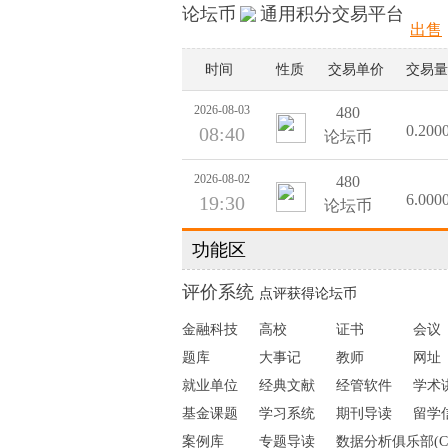
论坛币
通用积分交易平台
出售
时间
性质
交易单价
交易量
2026-08-03
480
0.200
08:40
论坛币
2026-08-02
480
6.000
19:30
论坛币
功能区
2026-08-02
479
0.620
19:30
论坛币
评价系统
点评获得论坛币
2026-08-02
480
金融科技
高校
证书
会议
0.150
15:25
论坛币
题库
大事记
教师
网址
就业单位
经典文献
经管软件
学术
2026-08-01
480
1.000
21:38
论坛币
基金课题
学习系统
期刊导读
留学
案例库
专题导读
数据分析俱乐部(C