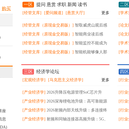
一区
提问 悬赏 求职 新闻 读书
二区
购买
[经管文库]
[爱问频道]
[悬赏大厅]
更多
[学术
[经管文库（原现金交易版）]
智取威虎山观后感
[论文
[经管文库（原现金交易版）]
智能商业读后感
[论文
0
[经管文库（原现金交易版）]
智能监控不能成为
术企
[学术
不到岗带班检查理由
[经管文库（原现金交易版）]
智能机能够像人那
圳）
[学术
0
样思维吗阅读答案
版》
三区
经济学论坛
四区
0
[宏观经济学]
[马克思主义经济学]
更多
[行业
[产业经济学]
2026升降压电源管理SoC芯片升
[行业
0
级：便携储能与快充设备如何推动高集成电源方
[产业经济学]
2026深海锂电池升级：高可靠能源
202
[行业
案发展
系统如何支撑无人潜航与深海装备发展
[产业经济学]
2026射频内部天线升级：多连接终
造与
[行业
讲座
0
信息
端如何推动小型化天线市场持续扩张
[产业经济学]
射频和同轴连接器高频升级：5G、
市场
[行业
DA)
汽车电子与毫米波应用推动精密互连市场增长
瞻：年