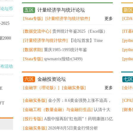
得论坛币
五区
计量经济学与统计论坛
新区
[Stata专版]
[计量经济学与统计软件]
更多
[CD
025
[数据交流中心]
贵州统计年鉴2025（Excel版）
[IT基
2000
[计量经济学与统计软件]
【论坛首发】Time
VK1
[pyt
Series for Economics and Finance by Oliver Linton
[数据求助]
重庆1985-1995统计年鉴
系统
[pyt
[Stata专版]
spwmatrix报错r(3499)
案管
[pyt
发布活动
spwmatrix_CalcSPweightM() not found。请问原因
代码
据可
是什么怎么解决
例代
六区
金融投资论坛
七区
[金融学（理论版）]
[金融实务版]
更多
[会计
E
[金融实务版]
金小芳：8.6黄金强势上涨不追高，
[CP
FT
原油冲高看回落
[金融工程（数量金融）与金融衍生品]
认清十大
CP
[财务
现货黄金交易平台排名榜猫腻
[投行专版]
A股中报再刮“红包雨”！药明康德15亿
告
中期分红超市场预期锚定长期价值
[金融实务版]
2026年8月5日黄金行情分析