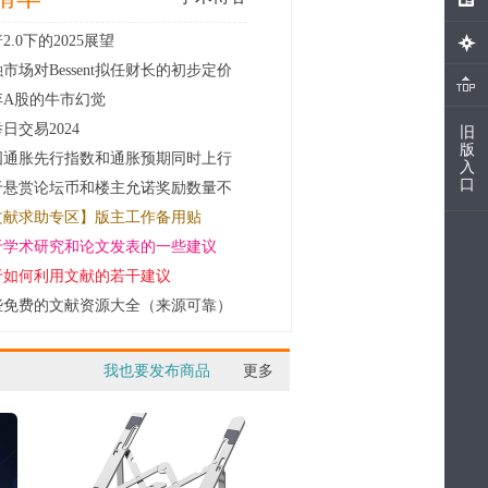
2.0下的2025展望
市场对Bessent拟任财长的初步定价
弃A股的牛市幻觉
日交易2024
旧
版
国通胀先行指数和通胀预期同时上行
入
口
于悬赏论坛币和楼主允诺奖励数量不
.
文献求助专区】版主工作备用贴
于学术研究和论文发表的一些建议
于如何利用文献的若干建议
些免费的文献资源大全（来源可靠）
我也要发布商品
更多