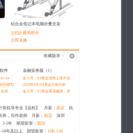
最热
铝合金笔记本电脑折叠支架
1950
通用积分
立即兑换
收藏版块
软件
金融实务版
（1）
经管在职研
（0）
s for
金小芳：8.6黄金强势上涨不追
场出现这3个征兆，说明你已
 by Oliver
高，原油冲高看回落
经陷入瓶颈（多数人都在默默
x回归模型
2026年8月5日黄金行情分析
升学、就业、深造三条路径怎
内耗）
测图绘制
么选？深度分析学生未来发展
件实现
金小芳：8.5黄金震荡偏强，原
最优赛道
油反弹继续空
计算机等专业【远程】 月薪：
面议
杭
析师，写作老师 月薪：
面议
深圳
 3-5年 期望薪资：
面议
8-10年及以上 期望薪资：
10K-15K