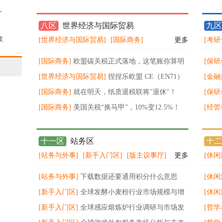
-
八区
世界经济与国际贸易
九区
数
[世界经济与国际贸易]
[国际商务]
更多
[考研
始
[国际商务]
欧盟碳关税正式落地，这笔账你算明
[保研
白了吗？
[世界经济与国际贸易]
捏捏乐欧盟 CE（EN71）
更要
[金融
& 美国 CPC（ASTM F963+CPSIA）合规标准全
[国际商务]
就在明天，纸质退税联将"退休"！
vol1-
[保研
指南
[国际商务]
美国关税“换马甲”，10%变12.5%！
环，
[经管
瓶颈
十一区
站务区
十二
[站务与外事]
[新手入门区]
[版主议事厅]
更多
[休闲
[站务与外事]
下载数据还要通用积分什么意思
[休闲
[新手入门区]
全球发酵小麦粉行业市场规模与增
询头
[休闲
长预测
[新手入门区]
全球感应熔炼炉行业调研与市场发
期，
[哲学