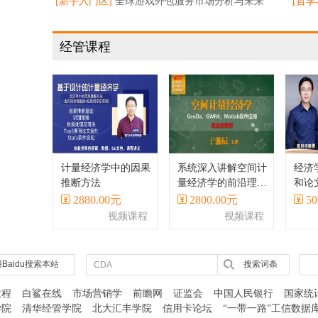
展态势
[新手入门区]
全球游戏外包服务市场分析与未来
[哲学
趋势报告
经管课程
计量经济学中的因果
系统深入讲解空间计
经济
推断方法
量经济学的前沿理论
和论
与方法、主流软件、
Stat
2880.00元
2800.00元
50
应用案例等
视频课程
视频课程
Baidu搜索本站
搜索词条
教程
白鲨在线
市场营销学
前瞻网
证监会
中国人民银行
国家统
学院
清华经管学院
北大汇丰学院
信用卡论坛
“一带一路”工信数据