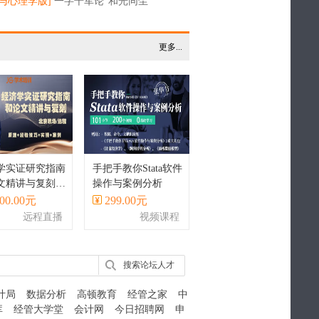
与心理学版]
一字千军论“和光同尘”
更多...
学实证研究指南
手把手教你Stata软件
文精讲与复刻丨
操作与案例分析
a实现
00.00元
299.00元
远程直播
视频课程
搜索论坛人才
计局
数据分析
高顿教育
经管之家
中
库
经管大学堂
会计网
今日招聘网
申