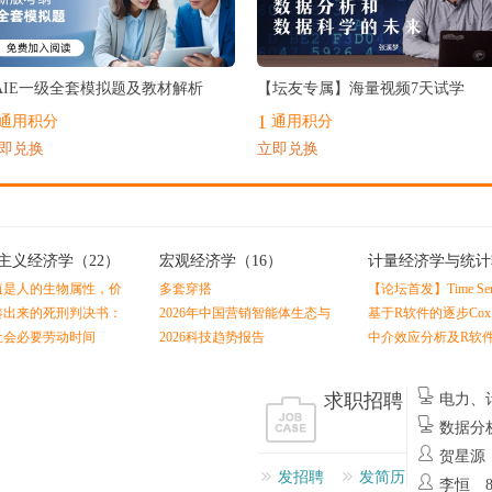
最热
AIE一级全套模拟题及教材解析
【坛友专属】海量视频7天试学
1
通用积分
通用积分
即兑换
立即兑换
主义经济学
（22）
宏观经济学
（16）
计量经济学与统计
（0）
值是人的生物属性，价
多套穿搭
【论坛首发】Time Serie
的社会属性
Economics and Finance
凑出来的死刑判决书：
2026年中国营销智能体生态与
基于R软件的逐步Co
Linton
值理论（黄佶）
厂商能力全景报告
拟合及Nomogram预
社会必要劳动时间
2026科技趋势报告
中介效应分析及R软
求职招聘
电力、
州
数据分
贺星源
发招聘
发简历
李恒 