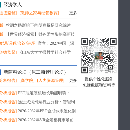
经济学人
道德监督]
[教师之家与经管教育]
更多
版]
丝绸之路影响下的胡商贸易研究综述
版]
【世界经济探索】财务柔性影响高新技
业创新绩效的理论分析
资源/课程/会议/讲座]
官宣：2027中国（深
国际国防电子博览会
道德监督]
《山东大学学报哲学社会科学
终审后又外审？
新商科论坛（原工商管理论坛）
提供个性化服务
分析报告]
[商学院]
[人力资源管理]
更多
包括数据和资料等
分析报告]
PET瓶灌装机增长动能明确：
6-2032年复合增长率6.4%
分析报告]
递进式润滑泵行业分析：智能制
设备可靠性需求推动自动润滑系统市场发展
分析报告]
2026-2032年PET合成钛系催化剂
增速明确：年复合增长率达8.7%
分析报告]
2026-2032年VR全景相机市场前
复合增长率7.1%