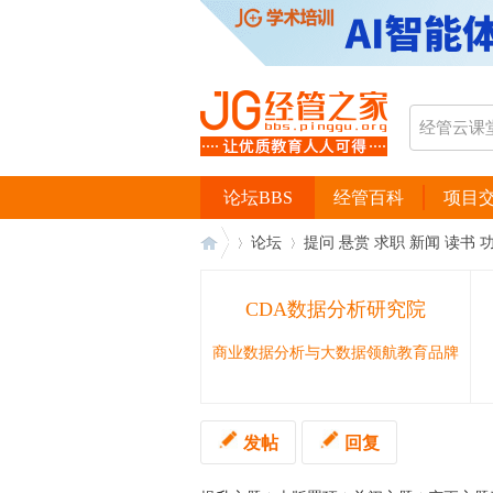
论坛BBS
经管百科
项目
论坛
提问 悬赏 求职 新闻 读书 
CDA数据分析研究院
经
›
›
商业数据分析与大数据领航教育品牌
发帖
回复