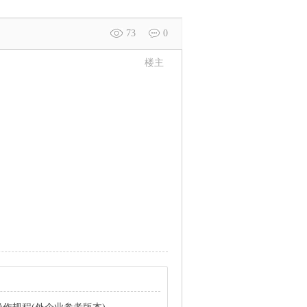
73
0
楼主