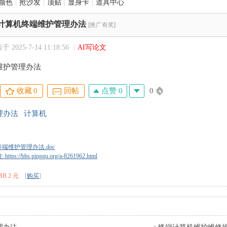
颜色
|
抢沙发
|
顶贴
|
显身卡
|
道具中心
计算机终端维护管理办法
[推广有奖]
 2025-7-14 11:18:56
|
AI写论文
维护管理办法
点赞 0
0
收藏
0
回帖
理办法
计算机
端维护管理办法.doc
tps://bbs.pinggu.org/a-8261962.html
MB 2 元
[
购买
]