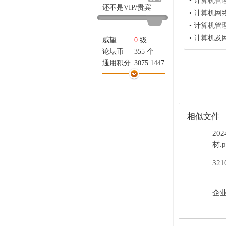
•
计算机管
家
还不是
VIP
/
贵宾
•
计算机网
-
•
计算机管
•
计算机及
威望
0
级
论坛币
355 个
通用积分
3075.1447
学术水平
66 点
热心指数
66 点
信用等级
65 点
经验
-6936 点
相似文件
帖子
0
精华
0
20
在线时间
629 小时
材.p
注册时间
2012-8-29
32
最后登录
2026-7-30
企业