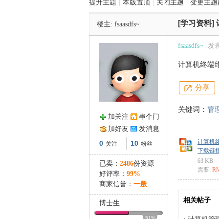
提升主题
|
本版置顶
|
关闭主题
|
变更主题
[学习资料]
楼主:
fsaasdfs~
管
fsaasdfs~
发表于
计算机终端
分享
关键词：
管
加关注
串个门
之
加好友
发消息
计算机终
0
10
关注
粉丝
下载链接: ht
63 KB
已卖：
2486
份资源
需要:
R
好评率：
99%
商家信誉：
一般
相关帖子
博士生
51%