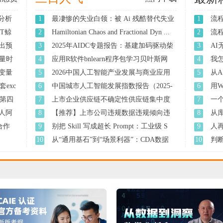
分分析
1
最凄惨的失业白领：被 Ai 残酷替代失业
1
流
...
TT鲸
2
2026中国人工智能产业发展与商业应用
2
流
白 ...
输出预
3
Hamiltonian Chaos and Fractional Dyn ...
3
A
人 ..
多变量时
4
2025年AIDC专题报告：基建加码驱动柴
4
我怎
发 ...
有 ..
M多变量
5
Geometry and Topology in Hamiltonian ...
5
从A
exc
6
应用R软件bnlearn程序包学习贝叶斯网
6
用W
络
第四
7
中国城市人工智能发展指数报告（2025-
7
一个
2 ...
人阿
8
2026年全球企业破产风险分析报告
8
从
题 ..
找合作
9
免费资料：中国居民部门资产负债表现
9
人
状 ...
10
智慧的疆界：从图灵机到人工智能（第2
10
判
版 ...
准 ..