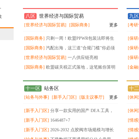
计28年全球半导体设备市场规模超2900亿美元
-
八区
世界经济与国际贸易
九区
数
[世界经济与国际贸易]
[国际商务]
更多
[考研
始
[国际商务]
只剩一周！欧盟PPWR包装法即将生
[保研
效
[国际商务]
汽配出海，这三道“合规门槛”你必须
不值钱
[保研
跨过 ！
[世界经济与国际贸易]
一八供应链亮相
能力
打击
[保研
KACE2026，以数智化物流赋能品牌出
[国际商务]
欧盟碳关税正式落地，这笔账你算明
更要
[金融
白了吗？
vol1-
十一区
站务区
十二
[站务与外事]
[新手入门区]
[版主议事厅]
更多
[休闲
[新手入门区]
分享一款实用的国产 DEA 工具，
[休闲
SBM 非期望产出 超效率全覆盖
[新手入门区]
1646487+7
[情感
[新手入门区]
2026‑2032 点胶阀市场规模与增长
[情感