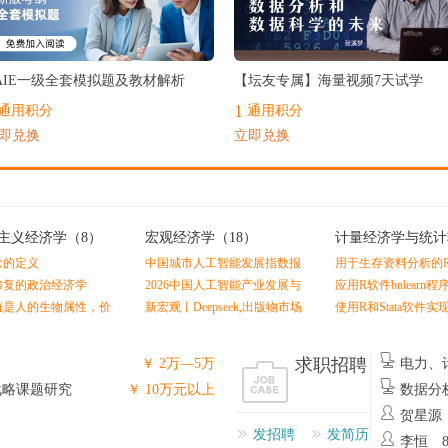
最热
AIE一级全套模拟题及教材解析
【坛友专属】海量视频7天试学
1
通用积分
通用积分
即兑换
立即兑换
主义经济学
（8）
宏观经济学
（18）
计量经济学与统计
（7）
念的定义
中国城市人工智能发展指数报
用于生存资料分析的
告（2025-2026）
CutpointsOEHR包
修复的政治经济学
2026中国人工智能产业发展与
应用R软件bnlearn
商业应用白皮书
贝叶斯网络
值是人的生物属性，价
新宏观丨Deepseek,出版物市场
使用R和Stata软件
的社会属性
监管的滞后与归位
评分匹配
求职招聘
￥ 2万—5万
电力、
州
战略课题研究
￥ 10万元以上
数据分
贺星源
发招聘
发简历
李恒 