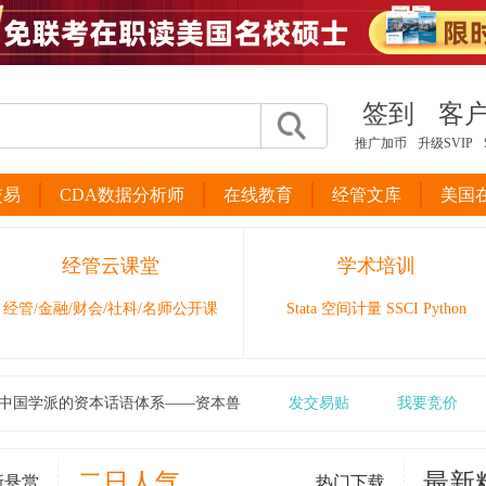
签到
客
推广加币
升级SVIP
交易
CDA数据分析师
在线教育
经管文库
美国
经管云课堂
学术培训
经管/金融/财会/社科/名师公开课
Stata 空间计量 SSCI Python
中国学派的资本话语体系——资本兽
发交易贴
我要竞价
二日人气
最新
新悬赏
热门下载