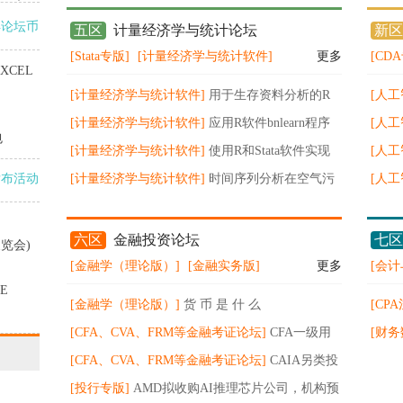
得论坛币
五区
计量经济学与统计论坛
新区
[Stata专版]
[计量经济学与统计软件]
更多
[CD
XCEL
[计量经济学与统计软件]
用于生存资料分析的R
[人工
软件CutpointsOEHR包
[计量经济学与统计软件]
应用R软件bnlearn程序
企业
[人工
包
包学习贝叶斯网络
[计量经济学与统计软件]
使用R和Stata软件实现
这三
[人工
发布活动
倾向性评分匹配
[计量经济学与统计软件]
时间序列分析在空气污
的实
[人工
染与健康领域的应用及其R软件实现
证书
六区
金融投资论坛
七区
览会)
[金融学（理论版）]
[金融实务版]
更多
[会计
E
[金融学（理论版）]
货 币 是 什 么
[CP
[CFA、CVA、FRM等金融考证论坛]
CFA一级用
CP
[财务
notes备考效率高 分享经验
[CFA、CVA、FRM等金融考证论坛]
CAIA另类投
告
资分析师备考过程与如何申请持证
[投行专版]
AMD拟收购AI推理芯片公司，机构预