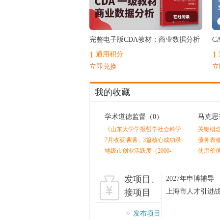
最热
完整电子版CDA教材：商业数据分析
C
1
1
通用积分
立即兑换
立
我的收藏
学术道德监督
（0）
马克思
《山东大学学报哲学社会科学
关键概
版》终审后又外审？
7月收获满满，3篇核心成功录
债务表
用！！！感谢指导老师的辛苦
地级市创业活跃度（2000-
使用价
付出！！
2024）
值是人
发项目、
2027年申博辅导
接项目
上海市人才引进
发布项目