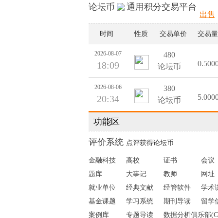
论坛币
通用积分交易平台
出售
时间
性质
交易单价
交易量
2026-08-07
480
0.500
18:09
论坛币
2026-08-06
380
5.000
20:34
论坛币
功能区
2026-08-06
480
2.000
20:20
论坛币
评价系统
点评获得论坛币
2026-08-06
380
金融科技
高校
证书
会议
0.600
19:39
论坛币
题库
大事记
教师
网址
就业单位
经典文献
经管软件
学术
2026-08-06
380
0.600
19:39
论坛币
基金课题
学习系统
期刊导读
留学
案例库
专题导读
数据分析俱乐部(C