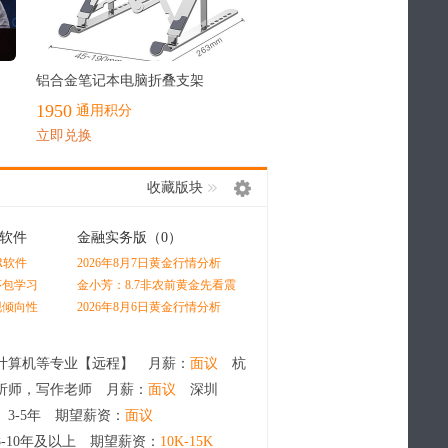
最热
铝合金笔记本电脑折叠支架
1950
通用积分
立即兑换
收藏版块
软件
金融实务版
（0）
经管在职研
（0）
R软件
2026年8月7日黄金行情分析
场出现这3个征兆，说明你已
经陷入瓶颈（多数人都在默默
程序包学习
金小芳：8.7非农前黄金先看震
升学、就业、深造三条路径怎
内耗）
荡，原油冲高先空再多
么选？深度分析学生未来发展
实现倾向性
2026年8月6日黄金行情分析
最优赛道
计算机等专业【远程】 月薪：
面议
杭
析师，写作老师 月薪：
面议
深圳
 3-5年 期望薪资：
面议
8-10年及以上 期望薪资：
10K-15K