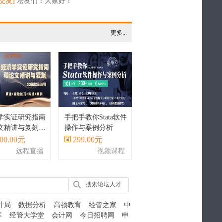
交友]
坛友们！大家好！
更多...
学实证研究指南
手把手教你Stata软件
文精讲与复刻丨
操作与案例分析
a实现
00.00元
299.00元
远程直播
视频课程
搜索论坛人才
计局
数据分析
高顿教育
经管之家
中
库
经管大学堂
会计网
今日招聘网
申