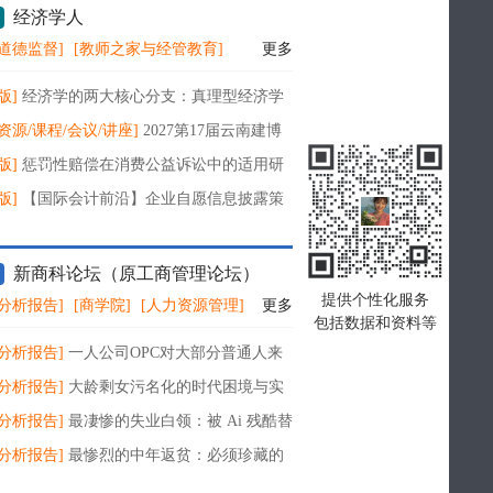
经济学人
道德监督]
[教师之家与经管教育]
更多
版]
经济学的两大核心分支：真理型经济学
务型经济学
资源/课程/会议/讲座]
2027第17届云南建博
窗业整装定制智能家居卫浴建材展会
版]
惩罚性赔偿在消费公益诉讼中的适用研
版]
【国际会计前沿】企业自愿信息披露策
三维分析框架研究——以新能源汽车行业销
新商科论坛（原工商管理论坛）
提供个性化服务
分析报告]
[商学院]
[人力资源管理]
更多
包括数据和资料等
分析报告]
一人公司OPC对大部分普通人来
都是被割韭菜的伪命题-精装PPT
分析报告]
大龄剩女污名化的时代困境与实
局攻略：智能时代女性自性绽放的文明演化
分析报告]
最凄惨的失业白领：被 Ai 残酷替
84页
者的自救职业攻略-94页高精PPT
分析报告]
最惨烈的中年返贫：必须珍藏的
自救转型攻略-91页精研PPT