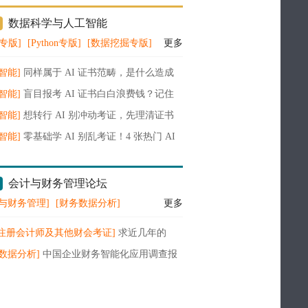
数据科学与人工智能
A专版]
[Python专版]
[数据挖掘专版]
更多
智能]
同样属于 AI 证书范畴，是什么造成
之间认可度的巨大差距？
智能]
盲目报考 AI 证书白白浪费钱？记住
条判断依据
智能]
想转行 AI 别冲动考证，先理清证书
际价值
智能]
零基础学 AI 别乱考证！4 张热门 AI
真实用途拆解
会计与财务管理论坛
与财务管理]
[财务数据分析]
更多
A注册会计师及其他财会考证]
求近几年的
A财务管理教材电子版
数据分析]
中国企业财务智能化应用调查报