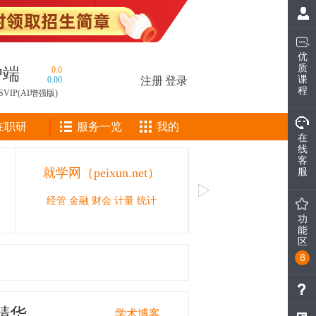
优
质
户端
0.0
课
0.00
注册
|
登录
程
SVIP(AI增强版)
在职研
服务一览
我的
在
线
客
就学网（peixun.net）
CAIE人工智能工
服
经管 金融 财会 计量 统计
人工智能领域的职业技能等
功
能
区
8
精华
学术博客