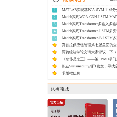
1
MATLAB实现基PCA-SVM 主成
（PCA） ...
2
Matlab实现WOA-CNN-LSTM-MA
鱼算法（ ...
3
Matlab实现Transformer多输入多
测 ...
4
Matlab实现Transformer-LSTM
间 ...
5
Matlab实现Transformer-BiLST
回 ...
乔普拉供应链管理第七版里面的全套
e ...
两篇经济学论文请大家评议一下（
轮 ...
《奢侈品之王》——被LVMH掌门
尔诺 ...
拟在Sustainability期刊发文，寻
...
求版權信息
兑换商城