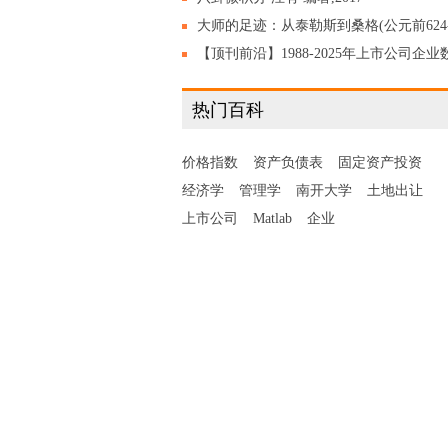
大师的足迹：从泰勒斯到桑格(公元前624
公元2013年) 陈志谦 陈乐濛 编著，2020
【顶刊前沿】1988-2025年上市公司企业
绿转型协同度数据集,含数字化+绿色化原
热门百科
数据!
价格指数
资产负债表
固定资产投资
经济学
管理学
南开大学
土地出让
上市公司
Matlab
企业