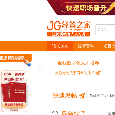
论坛BBS
经管百科
项目
全栈数字化人才培养
为你定制优于同辈的成长地图
快速发帖
创造
竞价推广：
最新帖子
最