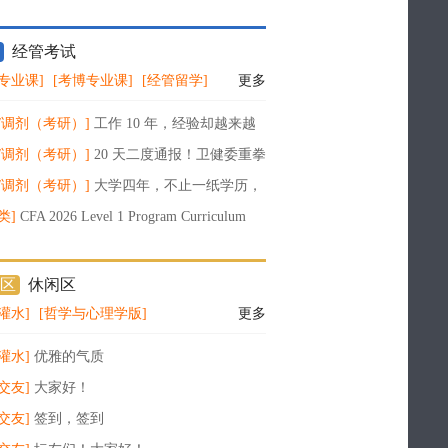
经管考试
专业课]
[考博专业课]
[经管留学]
更多
/调剂（考研）]
工作 10 年，经验却越来越
？AI 时代，真正决定职场上限的是这 6 种
/调剂（考研）]
20 天二度通报！卫健委重拳
论文工厂：没发表也重罚，多人终身禁赛
/调剂（考研）]
大学四年，不止一纸学历，
搭建属于你的长期竞争力
类]
CFA 2026 Level 1 Program Curriculum
10
区
休闲区
灌水]
[哲学与心理学版]
更多
灌水]
优雅的气质
交友]
大家好！
交友]
签到，签到