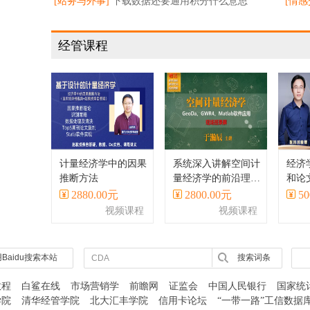
预测分析
[站务与外事]
下载数据还要通用积分什么意思
[情感
经管课程
计量经济学中的因果
系统深入讲解空间计
经济
推断方法
量经济学的前沿理论
和论
与方法、主流软件、
Stat
2880.00元
2800.00元
50
应用案例等
视频课程
视频课程
Baidu搜索本站
搜索词条
教程
白鲨在线
市场营销学
前瞻网
证监会
中国人民银行
国家统
学院
清华经管学院
北大汇丰学院
信用卡论坛
“一带一路”工信数据