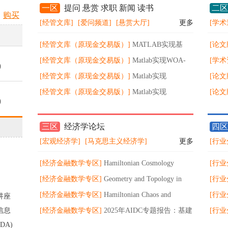
一区
提问 悬赏 求职 新闻 读书
二区
购买
[经管文库]
[爱问频道]
[悬赏大厅]
更多
[学术
[经管文库（原现金交易版）]
MATLAB实现基
[论文
PCA-SVM 主成分分析（PCA）结合支持向量机
[经管文库（原现金交易版）]
Matlab实现WOA-
与服
[学术
0
（SVM）于进行多特征分类预测 - 副本
CNN-LSTM-MATT鲸鱼算法（WOA）优化卷积神
[经管文库（原现金交易版）]
Matlab实现
会门
[论文
经网络-长短期记忆神经网络融合多头注意力机制
Transformer多输入多输出预测 - 副本
[经管文库（原现金交易版）]
Matlab实现
究
[论文
0
多特征分类预测 - 副本
Transformer-LSTM多变量时间序列预测 - 副本
略的
量披
三区
经济学论坛
四区
0
[宏观经济学]
[马克思主义经济学]
更多
[行业
[经济金融数学专区]
Hamiltonian Cosmology
[行业
0
[经济金融数学专区]
Geometry and Topology in
说：
[行业
Hamiltonian Dynamics and Statistical Mechanics
[经济金融数学专区]
Hamiltonian Chaos and
操破
[行业
讲座
0
信息
Fractional Dynamics_GEORGE M. ZASLAVSKY
[经济金融数学专区]
2025年AIDC专题报告：基建
逻辑-
代失业
[行业
DA)
加码驱动柴发市场扩容，国产化进程迎跃升机遇
系统化