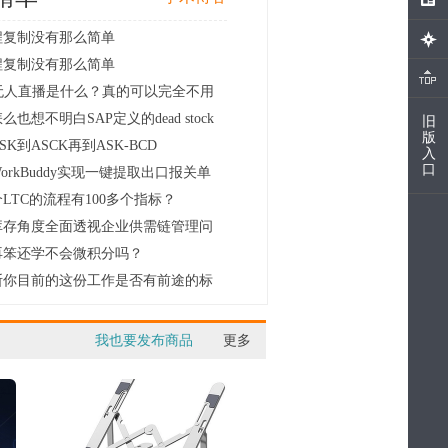
程复制没有那么简单
程复制没有那么简单
I无人直播是什么？真的可以完全不用
.
么也想不明白SAP定义的dead stock
旧
版
.
SK到ASCK再到ASK-BCD
入
口
orkBuddy实现一键提取出口报关单
LTC的流程有100多个指标？
库存角度全面透视企业供需链管理问
.
再笨还学不会微积分吗？
断你目前的这份工作是否有前途的标
.
我也要发布商品
更多