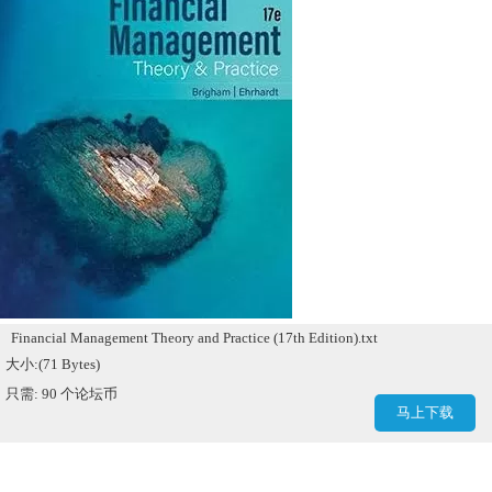
Financial Management Theory and Practice (17th Edition).txt
大小:(71 Bytes)
只需: 90 个论坛币
马上下载