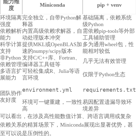
能力维
Miniconda
pip + venv
度
环境隔离
完全独立，自带Python解
基础隔离，依赖系统
强度
释器
级Python
依赖解析
内置高级依赖求解器，自
需依赖pip-tools等外部
能力
动处理版本冲突
工具辅助管理
科学计算
提供MKL或OpenBLAS加
多为通用wheel包，性
支持
速的numpy/scipy版本
能相对较低
非Python
支持C/C++库、Fortran、
几乎无法有效管理
依赖管理
编译器工具链等
多语言扩
可轻松集成R、Julia等语
仅限于Python生态
展能力
言环境
environment.yml
requirements.txt
团队协作
友好度
环境可一键重建，一致性
易因配置遗漏导致环
高
境差异
可以看出，在涉及高性能数值计算、跨语言调用或复杂
依赖关系的精算场景下，Miniconda展现出显著优势，甚
至可以说是压倒性的。