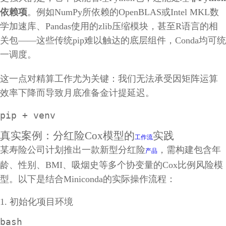
依赖项
。例如NumPy所依赖的OpenBLAS或Intel MKL数
学加速库、Pandas使用的zlib压缩模块，甚至R语言的相
关包——这些传统pip难以触达的底层组件，Conda均可统
一调度。
这一点对精算工作尤为关键：我们无法承受因矩阵运算
效率下降而导致月底准备金计提延迟。
pip + venv
真实案例：分红险Cox模型的
实践
工作流
某寿险公司计划推出一款新型分红险
，需构建包含年
产品
龄、性别、BMI、吸烟史等多个协变量的Cox比例风险模
型。以下是结合Miniconda的实际操作流程：
1. 初始化项目环境
bash
