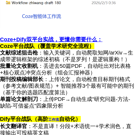
Coze+Dify
双平台实战
，更懂你需要什么：
Coze
平台战队（覆盖学术
研究全
流程）
文献综述狙击枪
：输入关键词，自动爬取知网/arXiv→生
成带逻辑框架的综述初稿（不是罗列！是逻辑重构！）
批量论文收割机
：丢进去50篇PDF，自动吐出对比表格
+核心观点冲突点分析（组会汇报神器）
期刊投稿编辑部长
：上传论文，自动检查目标期刊格式
（参考文献/图表规范）+ 智能推荐3个最有可能中的期刊
（基于你的选题匹配度算法）
单篇论文解剖刀
：上传PDF→自动生成"研究问题-方法-
缺陷-可借鉴点"四象限分析
Dify
平台战队（高阶
自动化）
工作流
长文翻译官
：不是直译！分段+术语统一+学术润色，直
接输出可投稿英文稿