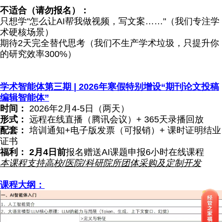
不适合（请勿报名）：
只想学"怎么让AI帮我做视频，写文案……"（我们专注学
术硬核场景）
期待2天完全替代思考（我们不生产学术垃圾，只提升你
的研究效率300%）
学术智能体
第三期 | 2026年
寒假特别增设“
期刊论文投稿
编辑智能体
”
时间：
2026年2月4-5日（两天）
形式：
远程在线直播（腾讯会议）+ 365天录播回放
配套
：
培训通知+电子版发票（可报销）+ 课时证明结业
证书
福利： 2月4日前
报名赠送AI课题申报6小时在线课程
本课程支持高校/医院/科研院所团体采购及定制开发
课程大纲：