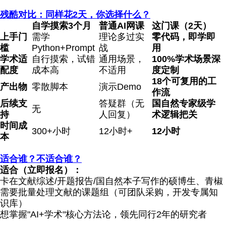
残酷对比：同样花2天，你选择什么？
自学摸索3个月
普通AI
网课
这门课（2天）
上手门
需学
理论多过实
零代码，即学即
槛
Python+Prompt
战
用
学术适
自行摸索，试错
通用场景，
100%学术场景深
配度
成本高
不适用
度定制
1
8
个可复用的工
产出物
零散脚本
演示Demo
作流
后续支
答疑群（无
国自然专家级学
无
持
人回复）
术逻辑把关
时间成
300+小时
12小时+
1
2
小时
本
适合谁？不适合谁？
适合（立即报名）：
卡在文献综述/开题报告/国自然本子写作的硕博生、青椒
需要批量处理文献的课题组（可团队采购，开发专属知
识库）
想掌握"AI+学术"核心方法论，领先同行2年的研究者