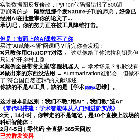
实验数据图反复修改，Python代码报错报了800遍
更崩溃的是：
隔壁
组那个发
Nature子刊的师弟，好像已
经用AI在批量审你的论文了...
承认吧，你的努力正在被
工具降维打击
。
但是！市面上的AI
课救不了
你
买过"AI赋能科研"网课吗？听完你会发现：
❌
只教你用ChatGPT对话
← 这就像给了你法拉利钥匙但
只让你开乡村土路
❌
案例全是带货文案/客服机器人
← 学术场景？抱歉没有
❌
做出来的东西没法用
← summarization谁都会，但做不
了"符合国自然逻辑"的文献综述
你缺的不是AI工具，缺的是【学术
思维】。
智能体
这才是本质区别：
我们不教"用AI"，我们教"造AI"
《零代码搭建：学术智能体从入门到进阶实战》
2天，14小时，你带走的不是笔记，是10个直接上战场的
科研智能体：
2月4-5日 | 零代码·全直播·
365天
回放
已拉群发资料