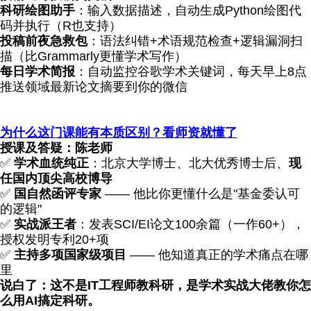
科研绘图助手
：输入数据描述，自动生成Python绘图代
码并执行（R也支持）
投稿前夜急救包
：语法纠错+术语规范检查+逻辑漏洞扫
描（比Grammarly更懂学术写作）
每日学术简报
：自动监控谷歌学术关键词，每天早上8点
推送领域最新论文摘要到你的微信
为什么这门课能有本质区别？看师资就懂了
授课及答疑
：陈老师
✅
学术血统纯正
：北京大学博士、北大优秀博士后、
现
任国内顶尖高校博导
✅
国
自然函评专家
—— 他比你更懂什么是"基金委认可
的逻辑"
✅
实战派王者
：发表SCI/EI论文100余篇（一作60+），
授权发明专利20+项
✅
主持多项国家级项目
—— 他知道真正的学术痛点在哪
里
说白了：这不是IT工程师教科研，是
学术实战
大佬教你怎
么用AI
搞定科研
。