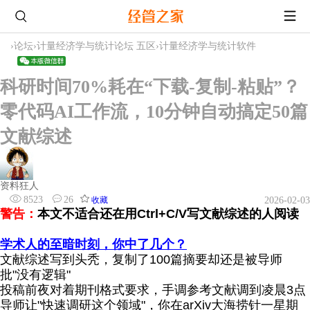
›
论坛
›
计量经济学与统计论坛 五区
›
计量经济学与统计软件
科研时间70%耗在“下载-复制-粘贴”？
零代码AI工作流，10分钟自动搞定50篇
文献综述
资料狂人
8523
26
收藏
2026-02-03
警告：
本文不适合还在用
Ctrl+C
/V写文献综述的人阅读
学术人的至暗时刻，你中了几个？
文献综述写到头秃，复制了100篇摘要却还是被导师
批"没有逻辑"
投稿前夜对着期刊格式要求，手调参考文献调到凌晨3点
导师让"快速调研这个领域"，你在arXiv大海捞针一星期