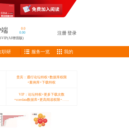
户端
0.0
0.00
注册
|
登录
SVIP(AI增强版)
在职研
服务一览
我的
贵宾：通行论坛特权+数据库权限
+案例库+下载特权
VIP：论坛特权+更多下载次数
+ccerdata数据库+更高阅读权限+……