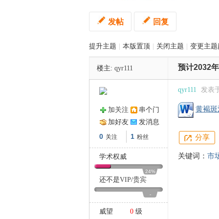
发帖
回复
管
提升主题
|
本版置顶
|
关闭主题
|
变更主题
预计2032
楼主:
qyr111
qyr111
发表于 2
黄褐斑
加关注
串个门
加好友
发消息
之
0
1
关注
粉丝
分享
关键词：
市
学术权威
24%
还不是
VIP
/
贵宾
-
威望
0
级