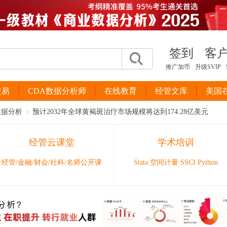
签到
客
推广加币
升级SVIP
交易
CDA数据分析师
在线教育
经管文库
美国
数据分析
预计2032年全球黄褐斑治疗市场规模将达到174.28亿美元
经管云课堂
学术培训
›
经管/金融/财会/社科/名师公开课
Stata 空间计量 SSCI Python