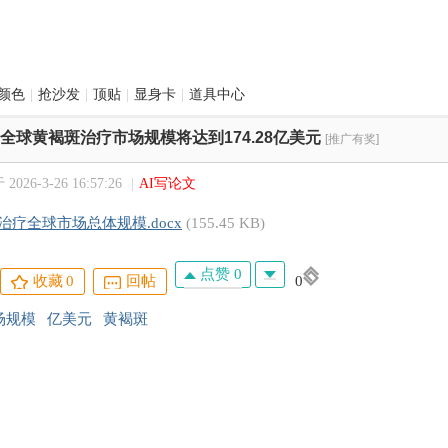
颜色
|
抢沙发
|
顶贴
|
显身卡
|
道具中心
年全球黄褐斑治疗市场规模将达到174.28亿美元
[推广有奖]
026-3-26 16:57:26
|
AI写论文
治疗全球市场总体规模.docx
(155.45 KB)
点赞 0
收藏
0
回帖
0
场规模
亿美元
黄褐斑