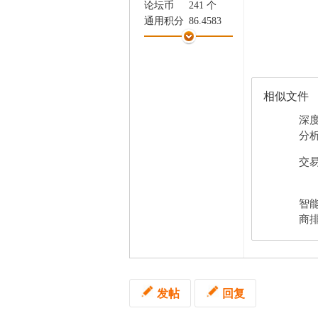
论坛币
241 个
家
通用积分
86.4583
学术水平
0 点
热心指数
0 点
信用等级
0 点
经验
35766 点
相似文件
帖子
2914
精华
0
深
在线时间
493 小时
分析.
注册时间
2023-10-10
交易
最后登录
2026-8-7
智
商排
发帖
回复