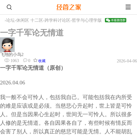
›
论坛
›
休闲区 十二区
›
跨学科讨论区
›
哲学与心理学版
一字千军论无情道
飞翔的小鸟2
1063
0
收藏
2026-04-06
一字千军论无情道（原创）
2026.04.06
我一般不会可怜人，包括我自己。可能包括我在内所受
的难是应该或是必须。当慈悲心升起时，世上皆是可怜
人。但是当因果心生起时，世间无一可怜人。所以很多
人修的是无情道。各自因果各自了，有些时候有情反而
会害了别人，所以真正的慈悲可能是无情。人不能胡乱