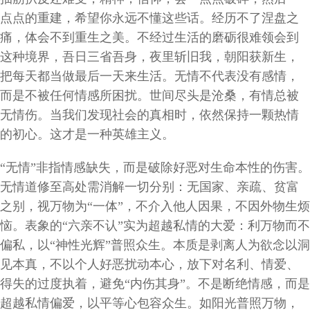
点点的重建，希望你永远不懂这些话。经历不了涅盘之
痛，体会不到重生之美。不经过生活的磨砺很难领会到
这种境界，吾日三省吾身，夜里斩旧我，朝阳获新生，
把每天都当做最后一天来生活。无情不代表没有感情，
而是不被任何情感所困扰。世间尽头是沧桑，有情总被
无情伤。当我们发现社会的真相时，依然保持一颗热情
的初心。这才是一种英雄主义。
“无情”非指情感缺失，而是破除好恶对生命本性的伤害。
无情道修至高处需消解一切分别：无国家、亲疏、贫富
之别，视万物为“一体”，不介入他人因果，不因外物生烦
恼。表象的“六亲不认”实为超越私情的大爱：利万物而不
偏私，以“神性光辉”普照众生。本质是剥离人为欲念以洞
见本真，不以个人好恶扰动本心，放下对名利、情爱、
得失的过度执着，避免“内伤其身”。不是断绝情感，而是
超越私情偏爱，以平等心包容众生。如阳光普照万物，