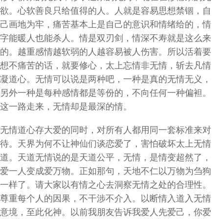
欲。心软善良只给值得的人。人就是容易思想禁锢，自
己画地为牢，痛苦基本上是自己的意识和情绪给的，情
字能暖人也能杀人。情是双刃剑，情深不寿就是这么来
的。越重感情越软弱的人越容易被人伤害。所以活着要
想不痛苦的话，就要修心，太上忘情非无情，斩去凡情
凝道心。无情可以说是两种吧，一种是真的无情无义，
另外一种是每种感情都是等份的，不向任何一种偏袒。
这一路走来，无情却是最深的情。
无情道心存大爱的同时，对所有人都用同一套标准来对
待。天界为何不让神仙们谈恋爱了，害怕破坏太上无情
道。天道无情说的是天道公平，无情，是情变超然了，
爱一人变成爱万物。正如那句，天地不仁以万物为刍狗
一样了。请大家以有情之心去洞察无情之处的合理性。
尊重每个人的因果，不干涉不介入。以断情入道入无情
意境，至此化神。以前我朋友告诉我爱人先爱己，你爱