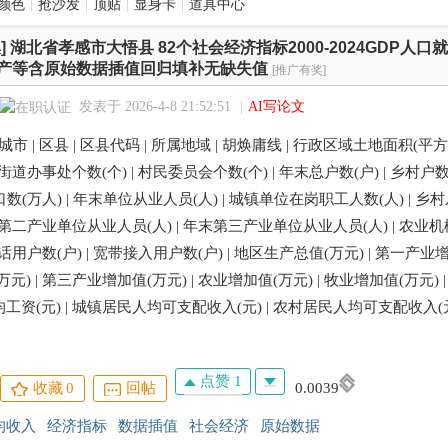
颜色
|
抢沙发
|
顶贴
|
显身卡
|
道具中心
]
湖北省孝感市大悟县 82个社会经济指标2000-2024GDP人
产等含原始数据插值回归填补无缺失值
[推广有奖]
发表于 2026-4-8 21:52:51
|
AI写论文
| 城市 | 区县 | 区县代码 | 所属地域 | 胡焕庸线 | 行政区域土地面积(平方公
 街道办事处个数(个) | 村民委员会个数(个) | 年末总户数(户) | 乡村户数
人口数(万人) | 年末单位从业人员(人) | 城镇单位在岗职工人数(人) | 
年末第二产业单位从业人员(人) | 年末第三产业单位从业人员(人) | 农业
动电话用户数(户) | 宽带接入用户数(户) | 地区生产总值(万元) | 第一产业
元) | 第三产业增加值(万元) | 农业增加值(万元) | 牧业增加值(万元) 
资(元) | 城镇居民人均可支配收入(元) | 农村居民人均可支配收入(元)
点赞 1
收藏
0
回帖
0.0039
均收入
经济指标
数据插值
社会经济
原始数据