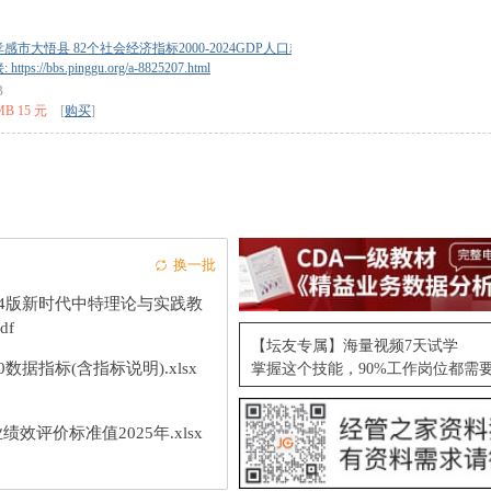
感市大悟县 82个社会经济指标2000-2024GDP人口就业人均收入第一二三产业房地产.xl
tps://bbs.pinggu.org/a-8825207.html
B
MB 15 元
[
购买
]
换一批
24版新时代中特理论与实践教
df
【坛友专属】海量视频7天试学
10数据指标(含指标说明).xlsx
掌握这个技能，90%工作岗位都需
绩效评价标准值2025年.xlsx