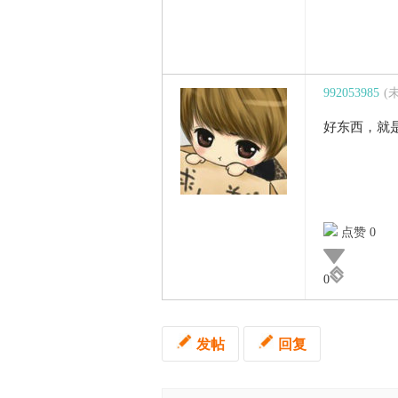
992053985
(
好东西，就
点赞 0
0
发帖
回复