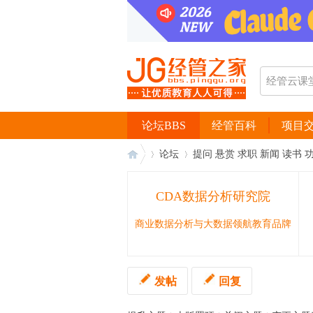
论坛BBS
经管百科
项目
论坛
提问 悬赏 求职 新闻 读书 
CDA数据分析研究院
经
›
›
商业数据分析与大数据领航教育品牌
发帖
回复