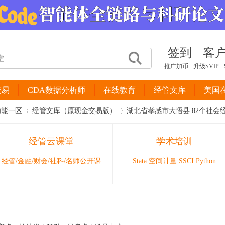
签到
客
推广加币
升级SVIP
交易
CDA数据分析师
在线教育
经管文库
美国
功能一区
经管文库（原现金交易版）
湖北省孝感市大悟县 82个社会经济指标
经管云课堂
学术培训
›
›
经管/金融/财会/社科/名师公开课
Stata 空间计量 SSCI Python