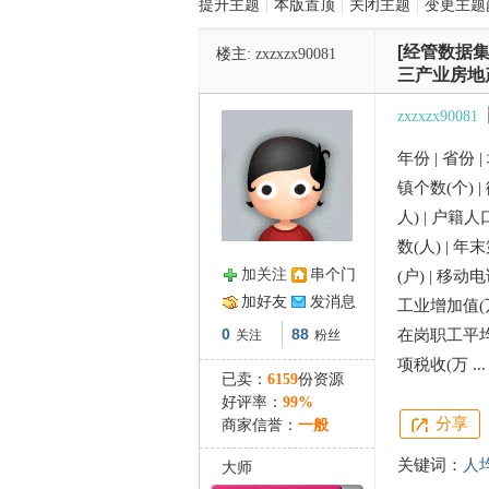
提升主题
|
本版置顶
|
关闭主题
|
变更主题
[经管数据集
楼主:
zxzxzx90081
管
三产业房地
zxzxzx90081
年份 | 省份 
镇个数(个) |
人) | 户籍
数(人) | 
加关注
串个门
(户) | 移
之
加好友
发消息
工业增加值(万
0
88
在岗职工平均工
关注
粉丝
项税收(万 ...
已卖：
6159
份资源
好评率：
99%
分享
商家信誉：
一般
关键词：
人
大师