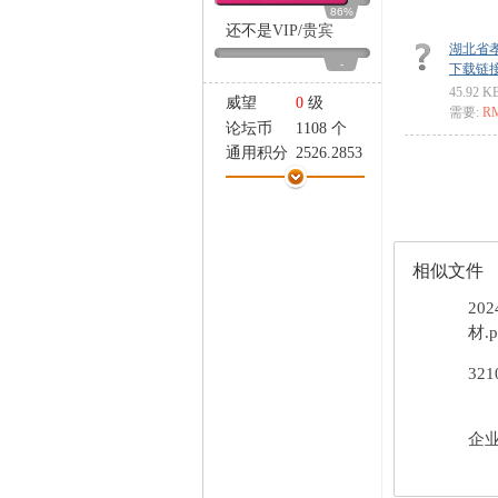
家
86%
还不是
VIP
/
贵宾
湖北省孝
-
下载链接: ht
45.92 K
威望
0
级
需要:
R
论坛币
1108 个
通用积分
2526.2853
学术水平
19 点
热心指数
34 点
信用等级
28 点
经验
130683 点
相似文件
帖子
6339
精华
0
20
在线时间
5323 小时
材.p
注册时间
2021-2-17
32
最后登录
2026-8-6
企业