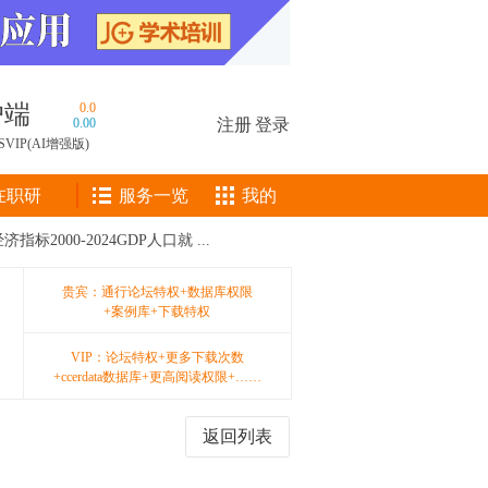
户端
0.0
0.00
注册
|
登录
SVIP(AI增强版)
在职研
服务一览
我的
2000-2024GDP人口就 ...
贵宾：通行论坛特权+数据库权限
+案例库+下载特权
VIP：论坛特权+更多下载次数
+ccerdata数据库+更高阅读权限+……
返回列表