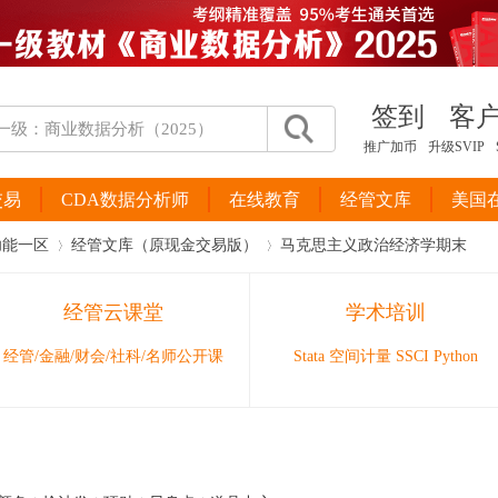
签到
客
推广加币
升级SVIP
交易
CDA数据分析师
在线教育
经管文库
美国
功能一区
经管文库（原现金交易版）
马克思主义政治经济学期末
经管云课堂
学术培训
›
›
经管/金融/财会/社科/名师公开课
Stata 空间计量 SSCI Python