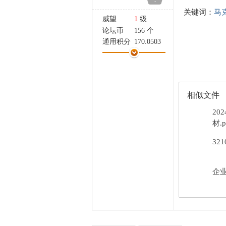
-
家
关键词：
马
威望
1
级
论坛币
156 个
通用积分
170.0503
学术水平
12 点
热心指数
43 点
信用等级
9 点
经验
41506 点
相似文件
帖子
1792
精华
0
20
在线时间
1054 小时
材.p
注册时间
2024-1-22
32
最后登录
2026-8-4
企业