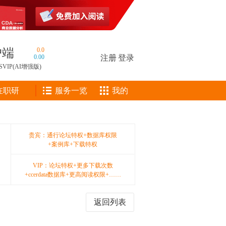
户端
0.0
0.00
注册
|
登录
SVIP(AI增强版)
在职研
服务一览
我的
贵宾：通行论坛特权+数据库权限
+案例库+下载特权
VIP：论坛特权+更多下载次数
+ccerdata数据库+更高阅读权限+……
返回列表