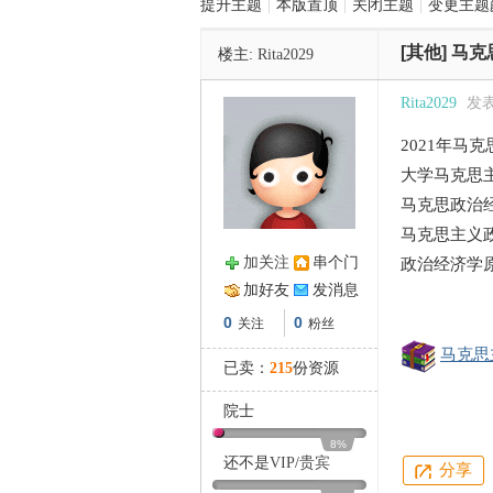
提升主题
|
本版置顶
|
关闭主题
|
变更主题
[其他]
马克
楼主:
Rita2029
管
Rita2029
发表于
2021年马
大学马克思主
马克思政治经
马克思主义政
加关注
串个门
政治经济学原
之
加好友
发消息
0
0
关注
粉丝
马克思
已卖：
215
份资源
院士
8%
还不是
VIP
/
贵宾
分享