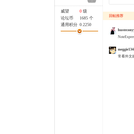
-
家
威望
0
级
回帖推荐
论坛币
1685 个
通用积分
0.2250
hustecony
学术水平
1 点
NoteE
热心指数
3 点
信用等级
0 点
meggie134
经验
8226 点
常看外文的推
帖子
218
精华
0
在线时间
402 小时
注册时间
2009-6-29
最后登录
2026-3-5