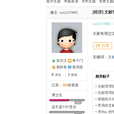
提升主题
|
本版置顶
|
关闭主题
|
变更主题
[经济]
文献
楼主:
wzy5219805
管
wzy5219805
大家有用过
分享
关键词：
文
加关注
串个门
之
加好友
发消息
0
1
关注
粉丝
相关帖子
已卖：
102
份资源
•
文献管理
•
文献管理
博士生
•
谁能给介
56%
•
常用的文
还不是
VIP
/
贵宾
•
求Mac 