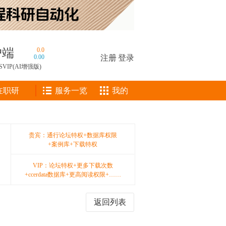
户端
0.0
0.00
注册
|
登录
SVIP(AI增强版)
在职研
服务一览
我的
贵宾：通行论坛特权+数据库权限
+案例库+下载特权
VIP：论坛特权+更多下载次数
+ccerdata数据库+更高阅读权限+……
返回列表