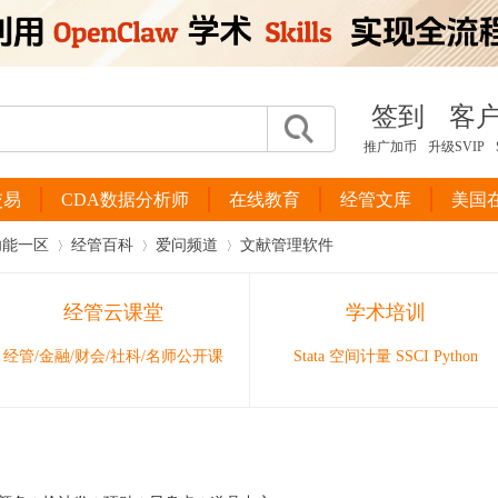
签到
客
推广加币
升级SVIP
交易
CDA数据分析师
在线教育
经管文库
美国
功能一区
经管百科
爱问频道
文献管理软件
经管云课堂
学术培训
›
›
›
经管/金融/财会/社科/名师公开课
Stata 空间计量 SSCI Python