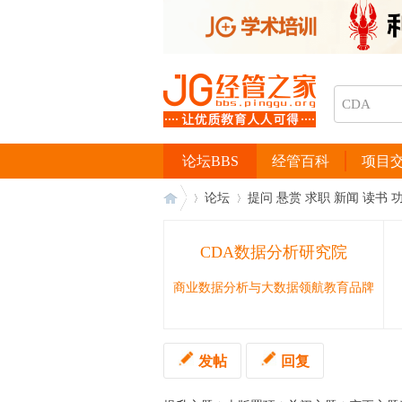
论坛BBS
经管百科
项目
论坛
提问 悬赏 求职 新闻 读书 
CDA数据分析研究院
经
›
›
商业数据分析与大数据领航教育品牌
发帖
回复