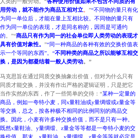
人类的一般劳动。“
各种使用价值如果不包含不同质的有
用劳动，就不能作为商品互相对立
。
”
“不同物的量只有化
为同一单位后，才能在量上互相比较。不同物的量只有
作为同一单位的表现，才是同名称的，因而是可通约
的
。
”“
商品只有作为同一的社会单位即人类劳动的表现才
具有价值对象性。
”
“同一种商品的各种有效的交换价值表
示一个等同的东西”。“
不同种类的商品之所以能够互相交
换，是因为都凝结着一般人类劳动
。”
马克思旨在通过同质交换抽象出价值，但对为什么只有
同质才能交换，并没有作出严格的逻辑证明，只是把它
当作实然的东西，作了一些简单的交待：“
某种一定量的
商品，例如一夸特小麦，同x量鞋油或y量绸缎或z量金等
等交换，总之，按各种极不相同的比例同别的商品交
换。因此，小麦有许多种交换价值，而不是只有一种。
既然x量鞋油、y量绸缎、z量金等等都是一夸特小麦的交
换价值，那末，x量鞋油、y量绸缎、z量金等等就必定是