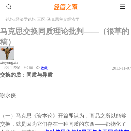
›
论坛
›
经济学论坛 三区
›
马克思主义经济学
马克思交换同质理论批判——（很草的
稿）
xieyongxia
11596
80
收藏
2013-11-07
交换的质：同质与异质
谢永侠
（一）马克思《资本论》开篇即认为，商品之所以能够
交换，就是因为它们存在一种同质的东西——都物化了