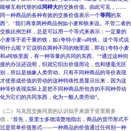
能够互相代替的或
同样大
的交换价值。由此可见，……
同一种商品的各种有效的交换价值表示一个
等同
的东
西
”。“
我们再拿两种商品例如小麦和铁来说。不管二者的
交换比例怎样，总是可以用一个等式来表示：一定量的
小麦等于若干量的铁，如1夸特小麦=a吨铁。这个等式说
明什么呢？它说明在两种不同的物里面，即在1夸特小麦
和a吨铁里面，有一种等量的共同的东西
。”
“通过这种间
接的办法还说明，织就它织出价值而论，也和缝毫无区
别，所以是抽象人类劳动。只有不同种商品的等价表现
才使形成价值的劳动的这种特殊性质显示出来，因为这
种等价表现实际上是把不同种商品所包含的不同种劳动
化为它们的共同东西，化为一般人类劳动”。
（二）马克思交换同质的认识似乎来源于亚里斯多
德，“
首先，亚里士多德清楚地指出，商品的货币形式不
过是简单价值形式——一种商品的价值通过任何别一种