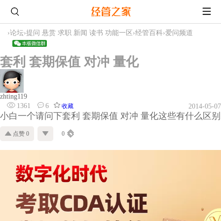
›
论坛
›
提问 悬赏 求职 新闻 读书 功能一区
›
经管百科
›
爱问频道
套利 套期保值 对冲 量化
zhting119
1361
6
收藏
2014-05-07
小白一个请问下套利 套期保值 对冲 量化这些有什么区别
点赞 0
0