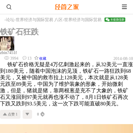
›
论坛
›
世界经济与国际贸易 八区
›
世界经济与国际贸易
铁矿石狂跌
zbin7451f
3994
13
收藏
2014-08-10
铁矿石价格无疑是4万亿刺激起来的，从32美元一直涨
到180美元，随着中国泡沫的见顶，铁矿石一路狂跌到68
美元，又被中国的救市拉上128美元，本次就是从128美
元跌至89美元，中国为了维护装象的形象，开始微刺
激，但是，猪就是猪，靠两根葱是充不了大象的，铁矿
石又涨回到97美元就再也涨不动了，8月1日铁矿石再次
下跌又跌到93.5美元，这一次下跌可能直破80美元。
点赞 1
0