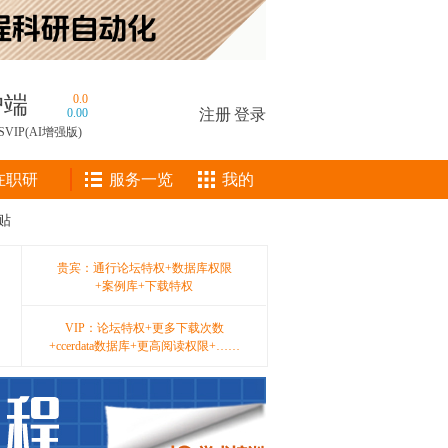
户端
0.0
0.00
注册
|
登录
SVIP(AI增强版)
在职研
服务一览
我的
贴
贵宾：通行论坛特权+数据库权限
+案例库+下载特权
VIP：论坛特权+更多下载次数
+ccerdata数据库+更高阅读权限+……