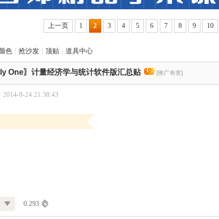
上一页
1
2
3
4
5
6
7
8
9
10
颜色
|
抢沙发
|
顶贴
|
道具中心
nly One〗计量经济学与统计软件版汇总贴
[推广有奖]
014-8-24 21:38:43
0.293