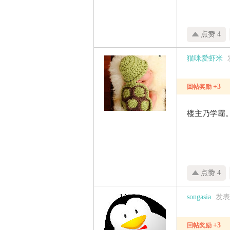
点赞 4
猫咪爱虾米
+3
回帖奖励
楼主乃学霸
点赞 4
songasia
发表于
+3
回帖奖励