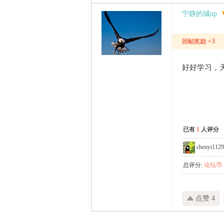
宁静的城np
+3
回帖奖励
好好学习，
已有
1
人评分
chenyi112
总评分:
论坛币 +
点赞 4