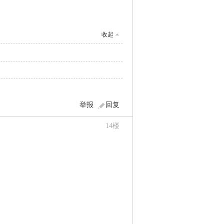
收起
举报
回复
14
楼