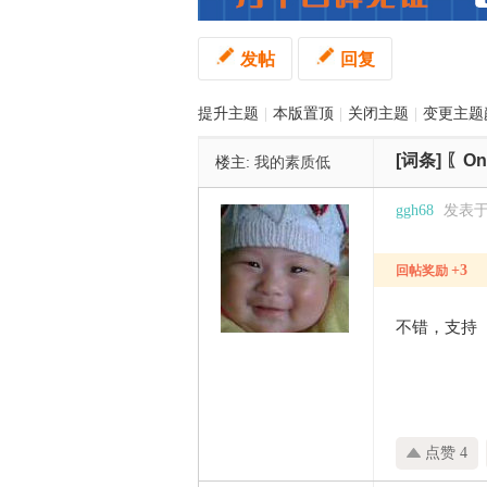
发帖
回复
管
提升主题
|
本版置顶
|
关闭主题
|
变更主题
[词条]
〖O
楼主:
我的素质低
ggh68
发表于 2
+3
回帖奖励
之
不错，支持
点赞 4