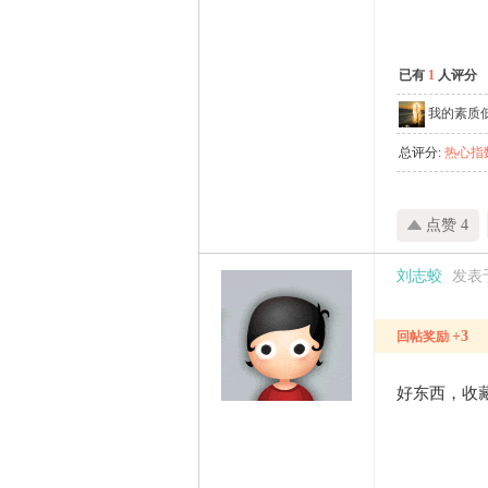
已有
1
人评分
我的素质
总评分:
热心指数
点赞 4
刘志蛟
发表于 
+3
回帖奖励
好东西，收