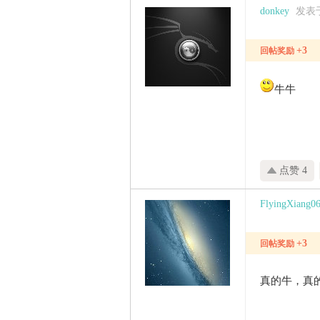
家
donkey
发表于 
+3
回帖奖励
牛牛
点赞 4
FlyingXiang0
+3
回帖奖励
真的牛，真