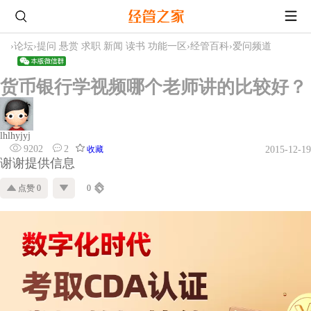
›
论坛
›
提问 悬赏 求职 新闻 读书 功能一区
›
经管百科
›
爱问频道
货币银行学视频哪个老师讲的比较好？
lhlhyjyj
9202
2
收藏
2015-12-19
谢谢提供信息
点赞 0
0