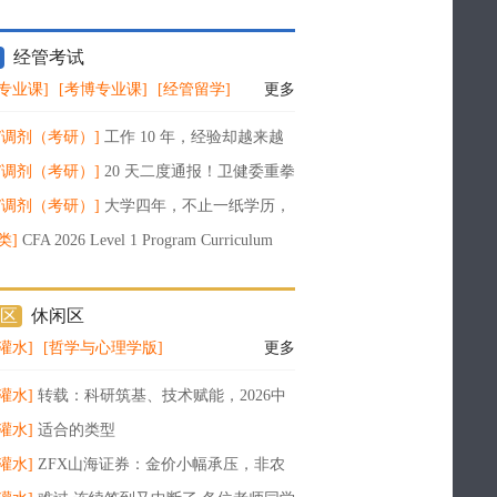
经管考试
专业课]
[考博专业课]
[经管留学]
更多
/调剂（考研）]
工作 10 年，经验却越来越
？AI 时代，真正决定职场上限的是这 6 种
/调剂（考研）]
20 天二度通报！卫健委重拳
论文工厂：没发表也重罚，多人终身禁赛
/调剂（考研）]
大学四年，不止一纸学历，
搭建属于你的长期竞争力
类]
CFA 2026 Level 1 Program Curriculum
10
区
休闲区
灌水]
[哲学与心理学版]
更多
灌水]
转载：科研筑基、技术赋能，2026中
术院倾力打造管理咨询“国家队”
灌水]
适合的类型
灌水]
ZFX山海证券：金价小幅承压，非农