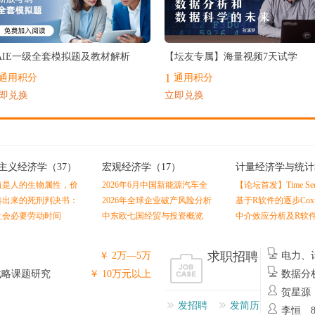
最热
AIE一级全套模拟题及教材解析
【坛友专属】海量视频7天试学
1
通用积分
通用积分
即兑换
立即兑换
主义经济学
（37）
宏观经济学
（17）
计量经济学与统计
（0）
值是人的生物属性，价
2026年6月中国新能源汽车全
【论坛首发】Time Serie
的社会属性
产业链数据分析报告
Economics and Finance
凑出来的死刑判决书：
2026年全球企业破产风险分析
基于R软件的逐步Co
Linton
值理论（黄佶）
报告
拟合及Nomogram预
社会必要劳动时间
中东欧七国经贸与投资概览
中介效应分析及R软
求职招聘
￥ 2万—5万
电力、
州
战略课题研究
￥ 10万元以上
数据分
贺星源
发招聘
发简历
李恒 