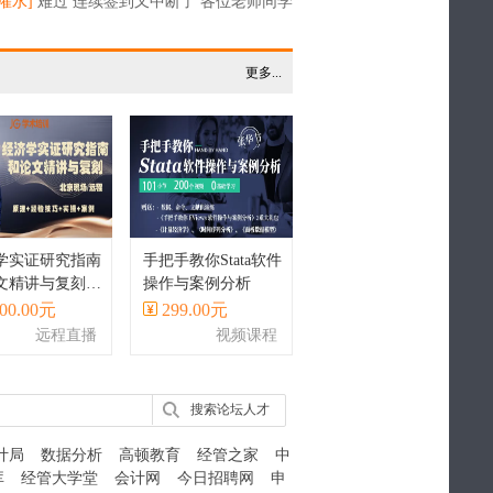
来袭！
灌水]
难过 连续签到又中断了 各位老师同学
点击下 谢谢
更多...
学实证研究指南
手把手教你Stata软件
文精讲与复刻丨
操作与案例分析
a实现
00.00元
299.00元
远程直播
视频课程
搜索论坛人才
计局
数据分析
高顿教育
经管之家
中
库
经管大学堂
会计网
今日招聘网
申