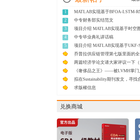
1
MATLAB实现基于BFOA-LSTM-R
菌觅食 ...
2
中专财务部实结范文
3
项目介绍 MATLAB实现基于时空
网络 ...
4
中专毕业典礼讲话稿
5
项目介绍 MATLAB实现基于UKF-
无迹卡 ...
乔普拉供应链管理第七版里面的全套
e ...
两篇经济学论文请大家评议一下（
轮 ...
《奢侈品之王》——被LVMH掌门
尔诺 ...
拟在Sustainability期刊发文，寻
...
求版權信息
兑换商城