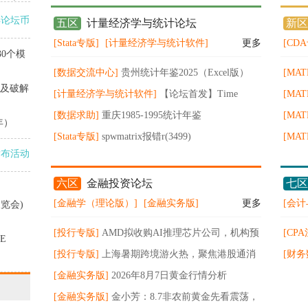
业持
得论坛币
五区
计量经济学与统计论坛
新区
[Stata专版]
[计量经济学与统计软件]
更多
[CD
30个模
[数据交流中心]
贵州统计年鉴2025（Excel版）
[MA
险及破解
[计量经济学与统计软件]
【论坛首发】Time
现基
[MA
Series for Economics and Finance by Oliver Linton
[数据求助]
重庆1985-1995统计年鉴
分类
现基于
[MA
年）
[Stata专版]
spwmatrix报错r(3499)
持向
现基于
[MA
发布活动
spwmatrix_CalcSPweightM() not found。请问原因
描述
提升
现基于
是什么怎么解决
部分
极限
六区
金融投资论坛
七区
模型
[金融学（理论版）]
[金融实务版]
更多
[会计
览会)
[投行专版]
AMD拟收购AI推理芯片公司，机构预
[CP
E
计28年全球半导体设备市场规模超2900亿美元
[投行专版]
上海暑期跨境游火热，聚焦港股通消
CP
[财务
费ETF华夏（513230）低位布局窗口
[金融实务版]
2026年8月7日黄金行情分析
告
[金融实务版]
金小芳：8.7非农前黄金先看震荡，