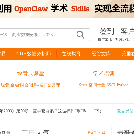
签到
客
推广加币
升级SVIP
交易
CDA数据分析师
在线教育
经管文库
美国
经管云课堂
学术培训
经管/金融/财会/社科/名师公开课
Stata 空间计量 SSCI Python
年2003》第50章：空手套白狼？这波操作“刑”啊！（下）
发交易贴
二日人气
最新
新悬赏
热门下载