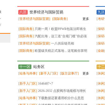
原油冲高先空再多
数
八区
世界经济与国际贸易
九区
始
-
[世界经济与国际贸易]
[国际商务]
更多
[考研
/
[国际商务]
只剩一周！欧盟PPWR包装法即将生
[保研
据
效
[国际商务]
汽配出海，这三道“合规门槛”你必须
不值钱
[保研
跨过 ！
[世界经济与国际贸易]
一八供应链亮相
能力
打击
[保研
KACE2026，以数智化物流赋能品牌出
[国际商务]
欧盟碳关税正式落地，这笔账你算明
更要
[金融
白了吗？
vol1-
十一区
站务区
十二
[站务与外事]
[新手入门区]
[版主议事厅]
更多
[休闲
[新手入门区]
1646487+7
[休闲
[新手入门区]
2026‑2032 点胶阀市场规模与增长
知技
[休闲
预测分析
[站务与外事]
下载数据还要通用积分什么意思
[休闲