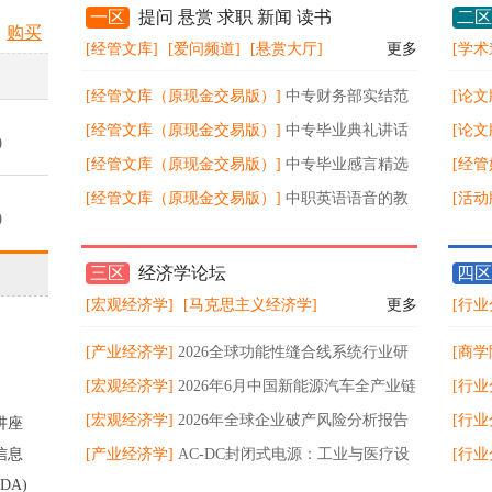
一区
提问 悬赏 求职 新闻 读书
二区
购买
[经管文库]
[爱问频道]
[悬赏大厅]
更多
[学术
[经管文库（原现金交易版）]
中专财务部实结范
[论文
文
[经管文库（原现金交易版）]
中专毕业典礼讲话
究
[论文
0
稿
[经管文库（原现金交易版）]
中专毕业感言精选
略的
[经管
[经管文库（原现金交易版）]
中职英语语音的教
量披
读释
[活动
0
学心得范文
等）
品展
三区
经济学论坛
四区
0
[宏观经济学]
[马克思主义经济学]
更多
[行业
[产业经济学]
2026全球功能性缝合线系统行业研
[商学
0
究报告
[宏观经济学]
2026年6月中国新能源汽车全产业链
风险
[行业
数据分析报告
[宏观经济学]
2026年全球企业破产风险分析报告
203
[行业
讲座
0
信息
[产业经济学]
AC-DC封闭式电源：工业与医疗设
长
态：2
[行业
DA)
备的“能量心脏”，百亿赛道稳健扩容
破4.
29