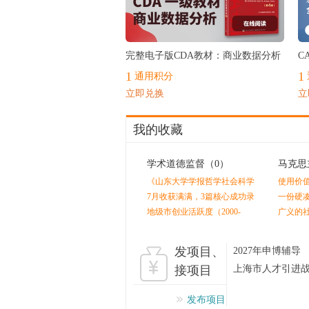
最热
完整电子版CDA教材：商业数据分析
C
1
1
通用积分
立即兑换
立
我的收藏
学术道德监督
（0）
马克思
《山东大学学报哲学社会科学
使用价
版》终审后又外审？
值是人
7月收获满满，3篇核心成功录
一份硬
用！！！感谢指导老师的辛苦
剩余价
地级市创业活跃度（2000-
广义的
付出！！
2024）
发项目、
2027年申博辅导
接项目
上海市人才引进
发布项目