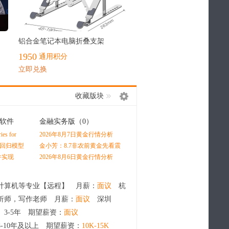
最热
铝合金笔记本电脑折叠支架
1950
通用积分
立即兑换
收藏版块
软件
金融实务版
（0）
经管在职研
（1）
s for
2026年8月7日黄金行情分析
场出现这3个征兆，说明你已
 by Oliver
经陷入瓶颈（多数人都在默默
x回归模型
金小芳：8.7非农前黄金先看震
升学、就业、深造三条路径怎
内耗）
测图绘制
荡，原油冲高先空再多
么选？深度分析学生未来发展
件实现
2026年8月6日黄金行情分析
最优赛道
计算机等专业【远程】 月薪：
面议
杭
析师，写作老师 月薪：
面议
深圳
 3-5年 期望薪资：
面议
8-10年及以上 期望薪资：
10K-15K