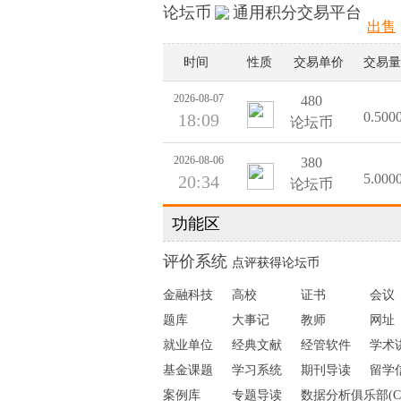
论坛币
通用积分交易平台
出售
时间
性质
交易单价
交易量
2026-08-07
480
0.500
18:09
论坛币
2026-08-06
380
5.000
20:34
论坛币
功能区
2026-08-06
480
2.000
20:20
论坛币
评价系统
点评获得论坛币
2026-08-06
380
金融科技
高校
证书
会议
0.600
19:39
论坛币
题库
大事记
教师
网址
就业单位
经典文献
经管软件
学术
2026-08-06
380
0.600
19:39
论坛币
基金课题
学习系统
期刊导读
留学
案例库
专题导读
数据分析俱乐部(C