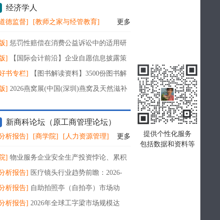
经济学人
道德监督]
[教师之家与经管教育]
更多
版]
惩罚性赔偿在消费公益诉讼中的适用研
版]
【国际会计前沿】企业自愿信息披露策
三维分析框架研究——以新能源汽车行业销
好书专栏]
【图书解读资料】3500份图书解
义资料合集（人文社会经济历史艺术小说
版]
2026燕窝展(中国(深圳)燕窝及天然滋补
览会)官方网站
新商科论坛（原工商管理论坛）
提供个性化服务
分析报告]
[商学院]
[人力资源管理]
更多
包括数据和资料等
院]
物业服务企业安全生产投资悖论、 累积
及破解之道
分析报告]
医疗镜头行业趋势前瞻：2026-
2年CAGR达5.6%，2025至2032年规模稳步增
分析报告]
自助拍照亭（自拍亭）市场动
026-2032年复合增长7.8%，2032年规模将突
分析报告]
2026年全球工字梁市场规模达
34亿美
.3亿美元，绿色建筑与工程木产业升级驱动行