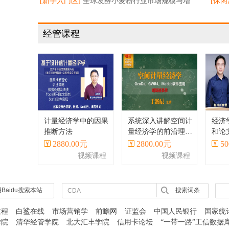
[新手入门区]
全球发酵小麦粉行业市场规模与增
重磅
[休闲
长预测
帮忙
经管课程
计量经济学中的因果
系统深入讲解空间计
经济
推断方法
量经济学的前沿理论
和论
与方法、主流软件、
Stat
2880.00元
2800.00元
50
应用案例等
视频课程
视频课程
Baidu搜索本站
搜索词条
教程
白鲨在线
市场营销学
前瞻网
证监会
中国人民银行
国家统
学院
清华经管学院
北大汇丰学院
信用卡论坛
“一带一路”工信数据