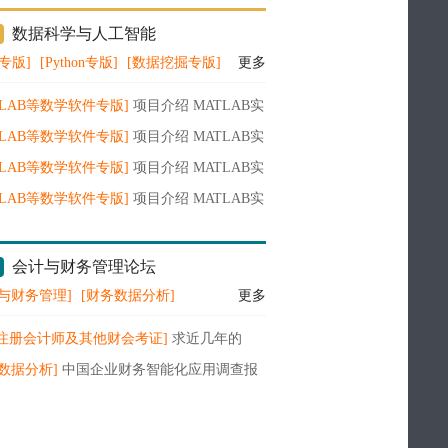
续增长
数据科学与人工智能
A专版]
[Python专版]
[数据挖掘专版]
更多
TLAB等数学软件专版]
项目介绍 MATLAB实
于时空图卷积网络（ST-GCN）进行故障诊断
TLAB等数学软件专版]
项目介绍 MATLAB实
预测（含模型描述及部分示例代码）
UKF-SVR 无迹卡尔曼滤波（UKF）结合支
TLAB等数学软件专版]
项目介绍 MATLAB实
量回归（SVR）进行股票价格预测（含模型
STK-XGB 堆叠集成（STK）结合极端梯度
TLAB等数学软件专版]
项目介绍 MATLAB实
及部分示例代码）
（XGB）进行股票价格预测（含模型描述及
STFT-ELM短时傅里叶变换（STFT）结合
示例代码）
学习机（ELM）进行故障诊断分类预测（含
会计与财务管理论坛
描述及部分示例代码）
与财务管理]
[财务数据分析]
更多
A注册会计师及其他财会考证]
求近几年的
A财务管理教材电子版
数据分析]
中国企业财务智能化应用调查报