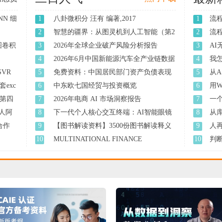
NN 细
1
八卦微积分 汪有 编著,2017
1
流
2
智慧的疆界：从图灵机到人工智能（第2
2
流
版 ...
图卷积
3
2026年全球企业破产风险分析报告
3
A
人 ..
4
2026年6月中国新能源汽车全产业链数据
4
我怎
分 ...
有 ..
SVR
5
免费资料：中国居民部门资产负债表现
5
从A
状 ...
exc
6
中东欧七国经贸与投资概览
6
用W
第四
7
2026年电商 AI 市场洞察报告
7
一个
人阿
8
下一代个人核心交互终端：AI智能眼镜
8
从
消 ...
题 ..
找合作
9
【图书解读资料】3500份图书解读释义
9
人
资 ...
10
MULTINATIONAL FINANCE
10
判
EVALUATING THE ...
准 ..