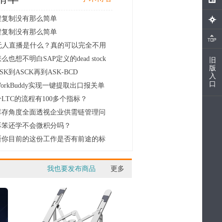
程复制没有那么简单
程复制没有那么简单
I无人直播是什么？真的可以完全不用
.
么也想不明白SAP定义的dead stock
旧
版
.
SK到ASCK再到ASK-BCD
入
口
orkBuddy实现一键提取出口报关单
LTC的流程有100多个指标？
库存角度全面透视企业供需链管理问
.
再笨还学不会微积分吗？
断你目前的这份工作是否有前途的标
.
我也要发布商品
更多