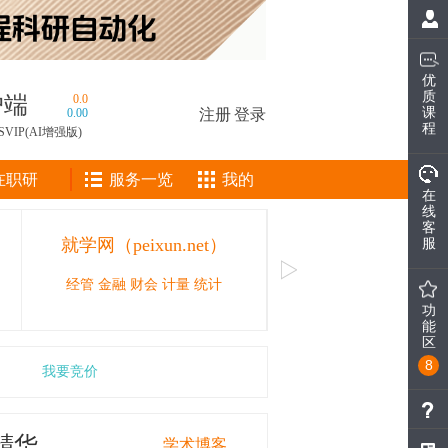
优
质
户端
0.0
课
0.00
注册
|
登录
程
SVIP(AI增强版)
在职研
服务一览
我的
在
线
客
就学网（peixun.net）
CAIE人工智能工
服
经管 金融 财会 计量 统计
人工智能领域的职业技能等
功
能
区
8
我要竞价
精华
学术博客