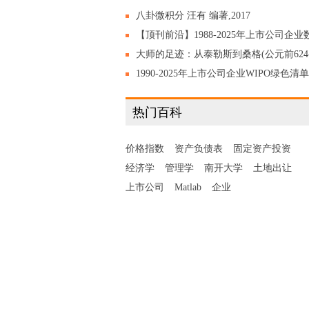
八卦微积分 汪有 编著,2017
【顶刊前沿】1988-2025年上市公司企业
绿转型协同度数据集,含数字化+绿色化原
大师的足迹：从泰勒斯到桑格(公元前624
数据!
公元2013年) 陈志谦 陈乐濛 编著，2020
1990-2025年上市公司企业WIPO绿色清单
绿色专利/绿色创新数量统计，附原始数
热门百科
+代码！
价格指数
资产负债表
固定资产投资
经济学
管理学
南开大学
土地出让
上市公司
Matlab
企业