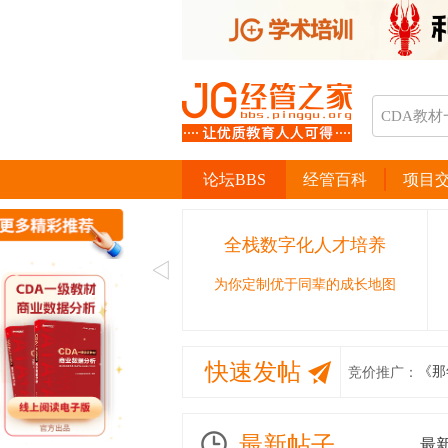
论坛BBS
经管百科
项目
全栈数字化人才培养
为你定制优于同辈的成长地图
快速发帖
《那
竞价推广：
最新帖子
最