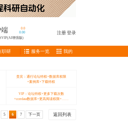
户端
0.0
0.00
注册
|
登录
SVIP(AI增强版)
在职研
服务一览
我的
贵宾：通行论坛特权+数据库权限
+案例库+下载特权
VIP：论坛特权+更多下载次数
+ccerdata数据库+更高阅读权限+……
返回列表
5
6
7
下一页