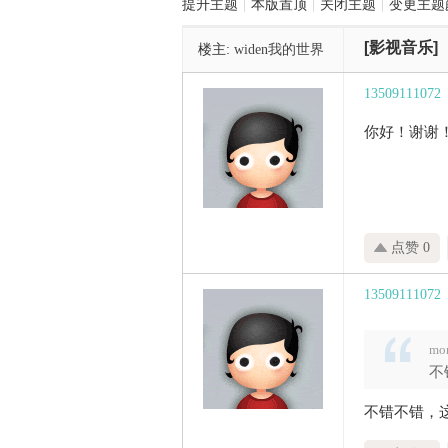
提升主题
|
本版置顶
|
关闭主题
|
变更主题
[影视音乐]
楼主:
widen我的世界
管
13509111072
你好！谢谢
点赞 0
之
13509111072
mo
不
不错不错，