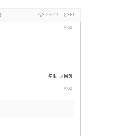
106312
64
]
51
楼
举报
回复
52
楼