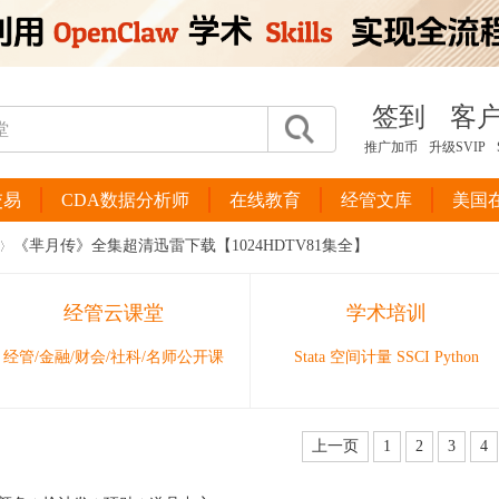
签到
客
推广加币
升级SVIP
交易
CDA数据分析师
在线教育
经管文库
美国
《芈月传》全集超清迅雷下载【1024HDTV81集全】
经管云课堂
学术培训
经管/金融/财会/社科/名师公开课
Stata 空间计量 SSCI Python
上一页
1
2
3
4