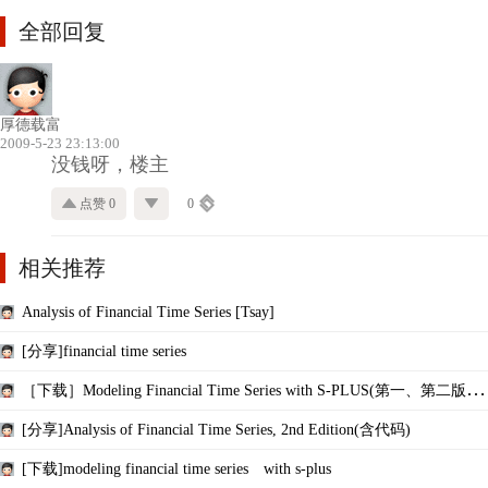
全部回复
厚德载富
2009-5-23 23:13:00
没钱呀，楼主
点赞 0
0
相关推荐
Analysis of Financial Time Series [Tsay]
[分享]financial time series
［下载］Modeling Financial Time Series with S-PLUS(第一、第二版，
免费）
[分享]Analysis of Financial Time Series, 2nd Edition(含代码)
[下载]modeling financial time series with s-plus