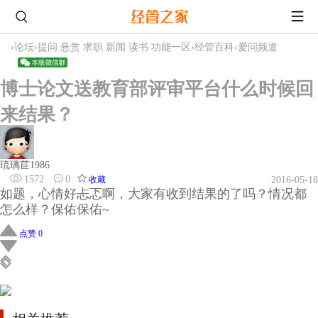
›
论坛
›
提问 悬赏 求职 新闻 读书 功能一区
›
经管百科
›
爱问频道
博士论文送教育部评审平台什么时候回
来结果？
琉璃苣1986
1572
0
收藏
2016-05-18
如题，心情好忐忑啊，大家有收到结果的了吗？情况都
怎么样？保佑保佑~
点赞 0