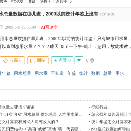
颜色
|
抢沙发
|
顶贴
|
显身卡
|
道具中心
水总量数据在哪儿查，2000以前统计年鉴上没有
[推广有奖]
2009-6-9 09:36:00
|
AI写论文
历年用水总量数据在哪儿查，2000年以前的统计年鉴上只有城市用水
可以查到总用水量？？？？昨天 查了一下午+晚上，急用，故此求教
点赞 0
0
收藏
0
回帖
计年鉴
用水总量
用水量
不知道
年鉴
统计
数据
总量
用水
用水量去哪找？谢谢
•
壁纸行业
19年 31省 各省 用水总量 供水总量 人均用水量 供水管道长度
•
怎么找年鉴以及统计
怎么计算农村居民人均纯收入的？
•
统计年鉴怎么计算农
民消费结构中”杂项“或者”其他“项，代表哪些服务？
•
pdg格式数据如何导出