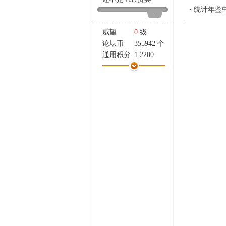
家
•
统计年鉴
-
威望
0
级
论坛币
355942 个
通用积分
1.2200
学术水平
2 点
热心指数
3 点
信用等级
2 点
经验
2768 点
帖子
124
精华
0
在线时间
590 小时
注册时间
2006-5-4
最后登录
2025-1-6