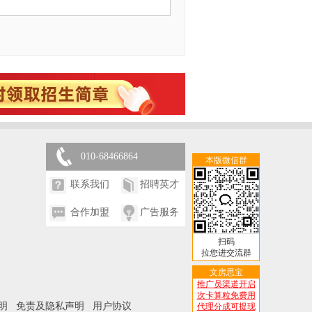
010-68466864
本版微信群
联系我们
招聘英才
合作加盟
广告服务
扫码
拉您进交流群
文房思宝
推广员渠道开启
次卡算粒免费用
明
免责及隐私声明
用户协议
代理分成可提现