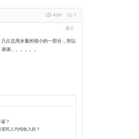
4110
3
楼主
量，只占总用水量的很小的一部分，所以
，谢谢。。。。。。
年鉴？
村居民人均纯收入的？