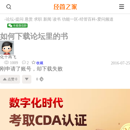
›
论坛
›
提问 悬赏 求职 新闻 读书 功能一区
›
经管百科
›
爱问频道
如何下载论坛里的书
化十再飞
1009
2
收藏
2016-07-25
刚申请了账号，却下载失败
点赞 0
0