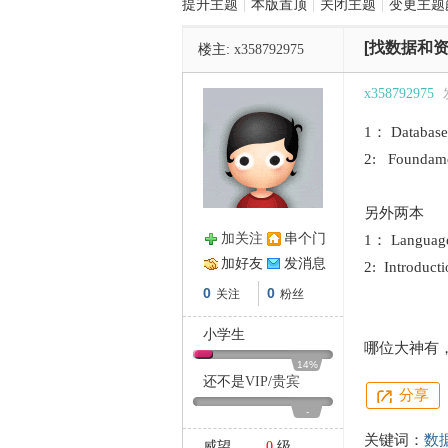
提升主题
|
本版置顶
|
关闭主题
|
变更主题
[找数据和资
楼主:
x358792975
管
x358792975
1： Database 
2: Foundamen
另外两本
加关注
串个门
1： Languages
之
加好友
发消息
2: Introducti
0
0
关注
粉丝
小学生
哪位大神有，
14%
还不是
VIP
/
贵宾
分享
-
关键词：
数
威望
0
级