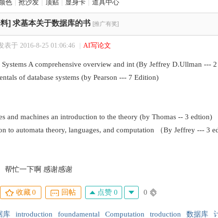
颜色
|
抢沙发
|
顶贴
|
显身卡
|
道具中心
料]
求基本关于数据库的书
[推广有奖]
发表于 2016-8-25 01:06:46
|
AI写论文
Systems A comprehensive overview and int (By Jeffrey D.Ullman --- 2 
tals of database systems (by Pearson --- 7 Edition)
 and machines an introduction to the theory (by Thomas -- 3 edtion)
on to automata theory, languages, and computation （By Jeffrey --- 3 ed
 帮忙一下啊 感谢感谢
点赞 0
0
收藏
0
回帖
据库
introduction
foundamental
Computation
troduction
数据库