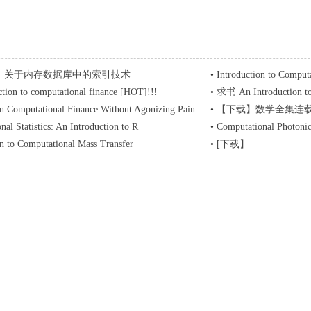
】关于内存数据库中的索引技术
•
Introduction to Comput
ction to computational finance [HOT]!!!
•
求书 An Introduction to
on Computational Finance Without Agonizing Pain
•
【下载】数学全集连载
al Statistics: An Introduction to R
•
Computational Photonic
on to Computational Mass Transfer
•
[下载】