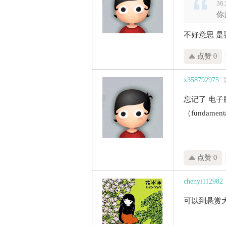
36
你
不好意思 
点赞 0
x358792975
忘记了 电
（fundament
点赞 0
chenyi112982
可以到悬赏