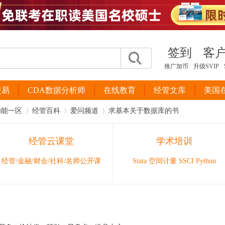
签到
客
推广加币
升级SVIP
交易
CDA数据分析师
在线教育
经管文库
美国
功能一区
经管百科
爱问频道
求基本关于数据库的书
经管云课堂
学术培训
›
›
›
经管/金融/财会/社科/名师公开课
Stata 空间计量 SSCI Python