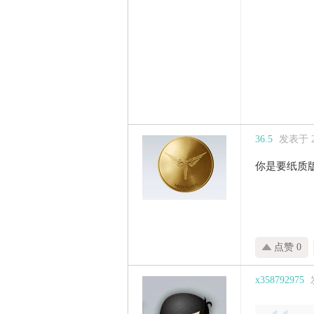
36.5
发表于 20
你是要纸质
点赞 0
x358792975