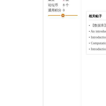
家
论坛币
8 个
通用积分
0
学术水平
0 点
相关帖子
热心指数
0 点
•
【数据库
信用等级
0 点
•
An introdu
经验
149 点
帖子
5
•
Introducti
精华
0
•
Computation
在线时间
1 小时
•
Introducti
注册时间
2016-2-12
最后登录
2016-8-27