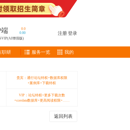
户端
0.0
0.00
注册
|
登录
SVIP(AI增强版)
在职研
服务一览
我的
贵宾：通行论坛特权+数据库权限
+案例库+下载特权
VIP：论坛特权+更多下载次数
+ccerdata数据库+更高阅读权限+……
返回列表